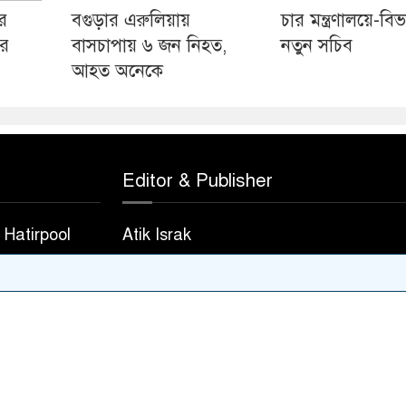
ে
বগুড়ার এরুলিয়ায়
চার মন্ত্রণালয়ে-বি
ের
বাসচাপায় ৬ জন নিহত,
নতুন সচিব
আহত অনেকে
Editor & Publisher
Hatirpool
Atik Israk
823
.com