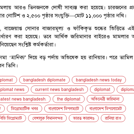
মলায় আরও তিনজনকে দোষী সাব্যস্ত করা হয়েছে। চারজনের প্র
ঠার নোটিশ ও ২,৫০০ পৃষ্ঠার সংযুক্তি—মোট ১১,০০০ পৃষ্ঠার নথি।
ে, বাজেয়াপ্ত সোনার বাজারমূল্য ও ফাঁকিকৃত শুল্কের ভিত্তিতে এ
ির্ধারণ করা হয়েছে। তবে আর্থিক জরিমানার বাইরেও মামলার
িয়েছেন সংশ্লিষ্ট কর্মকর্তারা।
নেমা
‘মানিক্য’
দিয়ে বড় পর্দায় অভিষেক হয় রানিয়ার। পরে তামিল
েন তিনি।
iplomat
bangladesh diplomate
bangladesh news today
iplomat news
current news bangladesh
diplomat
diplom
latest news bangladesh.
the diplomat
অভিনেত্রী জরিমানা
ট
ডিপ্লোম্যাটিক খবর
বাংলাদেশ ডিপলম্যাট
বাংলাদেশ ডিপলোমেট
বিডি ডিপ্লোম্যাট
বেঙ্গালুরু বিমানবন্দর
ভারত কারাদণ্ড
রানিয়া রাও