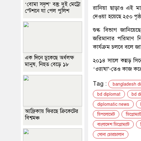
‘বোমা সদৃশ’ বস্তু: দুই মেট্রো
রানিয়া ছাড়াও এই মা
স্টেশনে যা পেল পুলিশ
দেওয়া হয়েছে ২৫০ পৃষ্
শুল্ক বিভাগ জানিয়েছ
জরিমানার পরিমাণ ন
কার্যক্রম চলবে বলে জান
এক দিনে ঢুকেছে অর্ধলক্ষ
২০১৪ সালে কন্নড় সি
মানুষ, নিহত বেড়ে ১৮
‘ওয়াঘা’
-তেও কাজ কর
Tag :
bangladesh d
bd diplomat
bd d
diplomatic news
আফ্রিকায় ফিরছে ক্রিকেটের
ডিপলোমেট
ডিপ্লোম্যা
বিশ্বমঞ্চ
বাংলাদেশ ডিপ্লোম্যাট
সোনা চোরাচালান