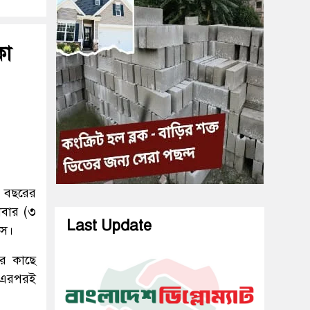
কা
ক বছরের
লবার (৩
Last Update
মস।
ার কাছে
। এরপরই