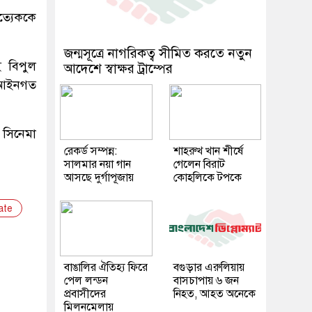
ত্যেককে
জন্মসূত্রে নাগরিকত্ব সীমিত করতে নতুন
ই বিপুল
আদেশে স্বাক্ষর ট্রাম্পের
 আইনগত
 সিনেমা
রেকর্ড সম্পন্ন:
শাহরুখ খান শীর্ষে
সালমার নয়া গান
গেলেন বিরাট
আসছে দুর্গাপূজায়
কোহলিকে টপকে
ate
বাঙালির ঐতিহ্য ফিরে
বগুড়ার এরুলিয়ায়
পেল লন্ডন
বাসচাপায় ৬ জন
প্রবাসীদের
নিহত, আহত অনেকে
মিলনমেলায়