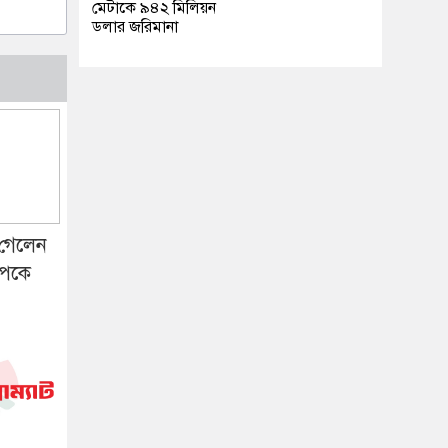
মেটাকে ৯৪২ মিলিয়ন
ডলার জরিমানা
 গেলেন
টপকে