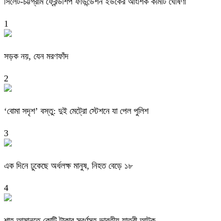
সিলেট-চট্টগ্রাম ফ্রেন্ডশিপ ফাউন্ডেশন ইউকের আংশিক কমিটি ঘোষণা
1
সড়ক নয়, যেন মরণফাঁদ
2
‘বোমা সদৃশ’ বস্তু: দুই মেট্রো স্টেশনে যা পেল পুলিশ
3
এক দিনে ঢুকেছে অর্ধলক্ষ মানুষ, নিহত বেড়ে ১৮
4
শাহ আমানতে কোটি টাকার স্বর্ণসহ ভারতীয় যাত্রী আটক