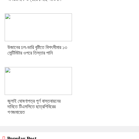
উজানের ঢল-ভারি বৃষ্টিতে বিপৎসীমার ১৩
সেন্টিমিটার ওপরে তিস্তার পানি
জুলাই ঘোষণাপত্র পূর্ণ বাস্তবায়নের
দাবিতে টিএসসিতে ছাত্রশিবিরের
গণজমায়েত
Popular Post