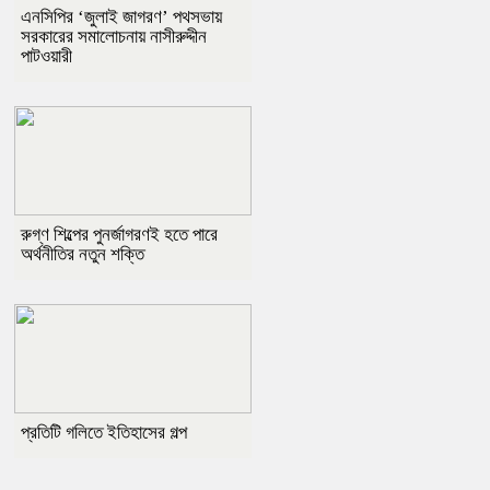
এনসিপির ‘জুলাই জাগরণ’ পথসভায়
সরকারের সমালোচনায় নাসীরুদ্দীন
পাটওয়ারী
রুগ্ণ শিল্পের পুনর্জাগরণই হতে পারে
অর্থনীতির নতুন শক্তি
প্রতিটি গলিতে ইতিহাসের গল্প