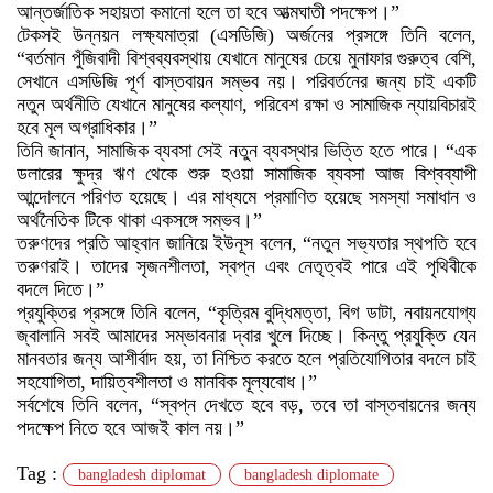
আন্তর্জাতিক সহায়তা কমানো হলে তা হবে আত্মঘাতী পদক্ষেপ।”
টেকসই উন্নয়ন লক্ষ্যমাত্রা (এসডিজি) অর্জনের প্রসঙ্গে তিনি বলেন,
“বর্তমান পুঁজিবাদী বিশ্বব্যবস্থায় যেখানে মানুষের চেয়ে মুনাফার গুরুত্ব বেশি,
সেখানে এসডিজি পূর্ণ বাস্তবায়ন সম্ভব নয়। পরিবর্তনের জন্য চাই একটি
নতুন অর্থনীতি যেখানে মানুষের কল্যাণ, পরিবেশ রক্ষা ও সামাজিক ন্যায়বিচারই
হবে মূল অগ্রাধিকার।”
তিনি জানান, সামাজিক ব্যবসা সেই নতুন ব্যবস্থার ভিত্তি হতে পারে। “এক
ডলারের ক্ষুদ্র ঋণ থেকে শুরু হওয়া সামাজিক ব্যবসা আজ বিশ্বব্যাপী
আন্দোলনে পরিণত হয়েছে। এর মাধ্যমে প্রমাণিত হয়েছে সমস্যা সমাধান ও
অর্থনৈতিক টিকে থাকা একসঙ্গে সম্ভব।”
তরুণদের প্রতি আহ্বান জানিয়ে ইউনূস বলেন, “নতুন সভ্যতার স্থপতি হবে
তরুণরাই। তাদের সৃজনশীলতা, স্বপ্ন এবং নেতৃত্বই পারে এই পৃথিবীকে
বদলে দিতে।”
প্রযুক্তির প্রসঙ্গে তিনি বলেন, “কৃত্রিম বুদ্ধিমত্তা, বিগ ডাটা, নবায়নযোগ্য
জ্বালানি সবই আমাদের সম্ভাবনার দ্বার খুলে দিচ্ছে। কিন্তু প্রযুক্তি যেন
মানবতার জন্য আশীর্বাদ হয়, তা নিশ্চিত করতে হলে প্রতিযোগিতার বদলে চাই
সহযোগিতা, দায়িত্বশীলতা ও মানবিক মূল্যবোধ।”
সর্বশেষে তিনি বলেন, “স্বপ্ন দেখতে হবে বড়, তবে তা বাস্তবায়নের জন্য
পদক্ষেপ নিতে হবে আজই কাল নয়।”
Tag :
bangladesh diplomat
bangladesh diplomate