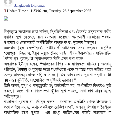
Bangladesh Diplomat
Update Time : 11:33:02 am, Tuesday, 23 September 2025
বিশ্বজুড়ে সংঘাতের ছায়া শান্তি, স্থিতিশীলতা এবং টেকসই উন্নয়নকে গভীর
হুমকির মুখে ফেলেছে বলে মন্তব্য করেছেন অন্তর্বর্তী সরকারের প্রধান
উপদেষ্টা ও নোবেলজয়ী অর্থনীতিবিদ অধ্যাপক ড. মুহাম্মদ ইউনূস।
মঙ্গলবার (২৩ সেপ্টেম্বর) নিউইয়র্কে জাতিসংঘ সদর দপ্তরে অনুষ্ঠিত
‘সোশ্যাল বিজনেস, ইয়ুথ অ্যান্ড টেকনোলজি’ শীর্ষক উচ্চপর্যায়ের সাইডলাইন
বৈঠকে মূল প্রবন্ধ উপস্থাপনকালে তিনি এসব কথা বলেন।
অধ্যাপক ইউনূস বলেন, “আজকের বিশ্ব এক সন্ধিক্ষণে দাঁড়িয়ে। জলবায়ু
পরিবর্তন, বৈষম্য ও যুদ্ধের মতো সংকটগুলো একে অপরের সঙ্গে জড়িয়ে পড়ে
সমগ্র মানবসভ্যতাকে নাড়িয়ে দিচ্ছে। এর মোকাবেলায় পুরনো পন্থা যথেষ্ট
নয় নতুন কূটনীতি, সহযোগিতা ও দৃষ্টিভঙ্গি দরকার।”
তিনি বলেন, যুদ্ধ ও বাস্তুচ্যুতি শুধু রাজনৈতিক নয়, অর্থনৈতিক বিপর্যয়ও সৃষ্টি
করছে। এতে খাদ্য নিরাপত্তা ঝুঁকির মুখে পড়ছে, লাখ লাখ মানুষ হচ্ছে
ক্ষতিগ্রস্ত।
বাংলাদেশ প্রসঙ্গে ড. ইউনূস বলেন, “বাংলাদেশ এলডিসি থেকে উত্তরণের
পথে এগিয়ে যাচ্ছে, অথচ একইসঙ্গে রোহিঙ্গা সংকট, জলবায়ু বিপর্যয় ও বৈশ্বিক
অর্থনৈতিক চাপে ভুগছে। এর মধ্যে জাতিসংঘের বাজেট সংকোচন বা