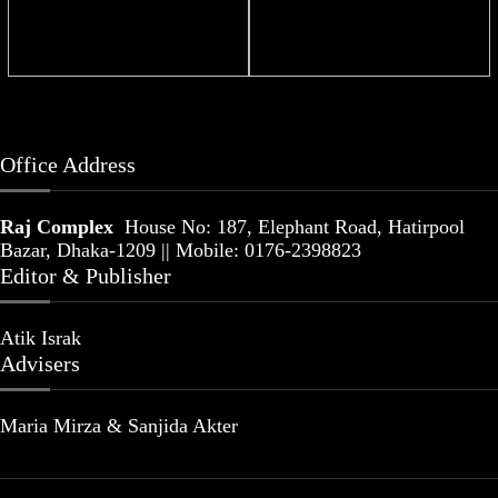
ফুটবলার প্রেমিকের নাম শুনেই লজ্জায় লাল
যুদ্ধের মধ্যেও প্রধান তেল কোম্পানিগুলোর
নোরা ফাতেহি!
মুনাফা ৯ হাজার কোটি ডলার
Office Address
Raj Complex
House No: 187, Elephant Road, Hatirpool
Bazar, Dhaka-1209 || Mobile: 0176-2398823
Editor & Publisher
Atik Israk
Advisers
Maria Mirza & Sanjida Akter