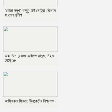
‘বোমা সদৃশ’ বস্তু: দুই মেট্রো স্টেশনে
যা পেল পুলিশ
এক দিনে ঢুকেছে অর্ধলক্ষ মানুষ, নিহত
বেড়ে ১৮
আফ্রিকায় ফিরছে ক্রিকেটের বিশ্বমঞ্চ