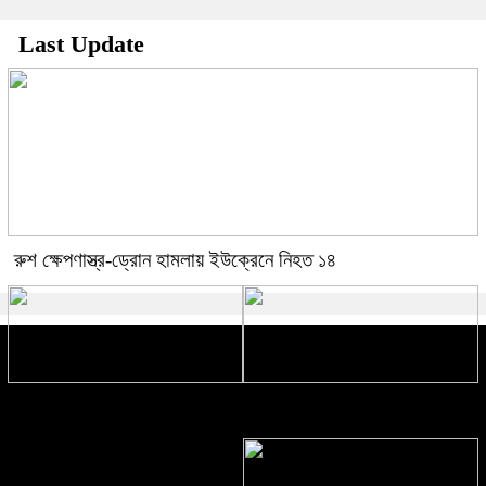
Last Update
রুশ ক্ষেপণাস্ত্র-ড্রোন হামলায় ইউক্রেনে নিহত ১৪
অঐতর্বর্তী সরকার থেকে আইনি কাঠামো,
রোলার কোস্টারে মুরগি ফ্রাই
বিএনপি সরকারের বাস্তবায়ন