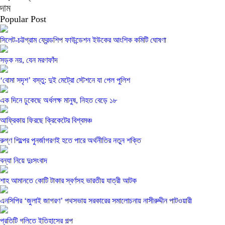
দাম
Popular Post
সিলেট-চট্টগ্রাম ফ্রেন্ডশিপ ফাউন্ডেশন ইউকের আংশিক কমিটি ঘোষণা
সড়ক নয়, যেন মরণফাঁদ
‘বোমা সদৃশ’ বস্তু: দুই মেট্রো স্টেশনে যা পেল পুলিশ
এক দিনে ঢুকেছে অর্ধলক্ষ মানুষ, নিহত বেড়ে ১৮
আফ্রিকায় ফিরছে ক্রিকেটের বিশ্বমঞ্চ
রুগ্ণ শিল্পের পুনর্জাগরণই হতে পারে অর্থনীতির নতুন শক্তি
বন্যা নিয়ে দুঃসংবাদ
শাহ আমানতে কোটি টাকার স্বর্ণসহ ভারতীয় যাত্রী আটক
এনসিপির ‘জুলাই জাগরণ’ পথসভায় সরকারের সমালোচনায় নাসীরুদ্দীন পাটওয়ারী
প্রতিটি গলিতে ইতিহাসের গল্প