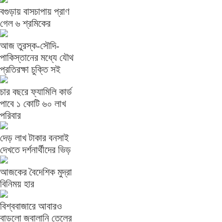
বগুড়ায় বাসচাপায় প্রাণ
গেল ৬ শ্রমিকের
আজ তুরস্ক-সৌদি-
পাকিস্তানের মধ্যে যৌথ
প্রতিরক্ষা চুক্তি সই
চার বছরে ফ্যামিলি কার্ড
পাবে ১ কোটি ৬০ লাখ
পরিবার
দেড় লাখ টাকার বনসাই
দেখতে দর্শনার্থীদের ভিড়
আজকের বৈদেশিক মুদ্রা
বিনিময় হার
বিশ্ববাজারে আবারও
বাড়লো জ্বালানি তেলের