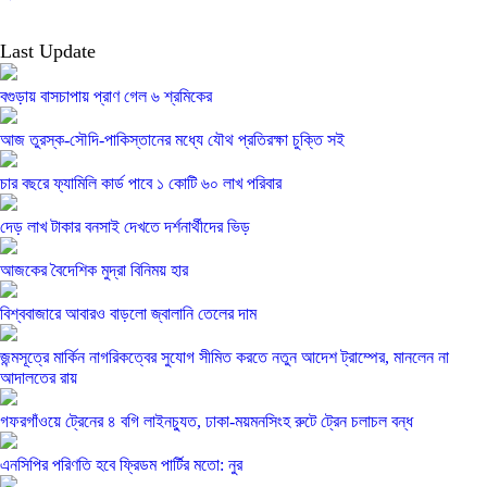
Last Update
বগুড়ায় বাসচাপায় প্রাণ গেল ৬ শ্রমিকের
আজ তুরস্ক-সৌদি-পাকিস্তানের মধ্যে যৌথ প্রতিরক্ষা চুক্তি সই
চার বছরে ফ্যামিলি কার্ড পাবে ১ কোটি ৬০ লাখ পরিবার
দেড় লাখ টাকার বনসাই দেখতে দর্শনার্থীদের ভিড়
আজকের বৈদেশিক মুদ্রা বিনিময় হার
বিশ্ববাজারে আবারও বাড়লো জ্বালানি তেলের দাম
জন্মসূত্রে মার্কিন নাগরিকত্বের সুযোগ সীমিত করতে নতুন আদেশ ট্রাম্পের, মানলেন না
আদালতের রায়
গফরগাঁওয়ে ট্রেনের ৪ বগি লাইনচ্যুত, ঢাকা-ময়মনসিংহ রুটে ট্রেন চলাচল বন্ধ
এনসিপির পরিণতি হবে ফ্রিডম পার্টির মতো: নুর