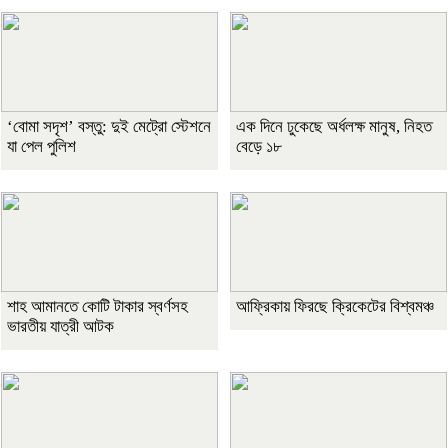
‘বোমা সদৃশ’ বস্তু: দুই মেট্রো স্টেশনে
এক দিনে ঢুকেছে অর্ধলক্ষ মানুষ, নিহত
যা পেল পুলিশ
বেড়ে ১৮
শাহ আমানতে কোটি টাকার স্বর্ণসহ
আফ্রিকায় ফিরছে ক্রিকেটের বিশ্বমঞ্চ
ভারতীয় যাত্রী আটক