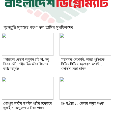
প্রস্তুতি ম্যাচেই করুণ দশা তামিম-মুশফিকদের
‘আমাদের কোনো অনুদান চাই না, শুধু
‘আপনারা দেখেননি, আমরা পুলিশকে
বিচার চাই‍‍`: শহীদ ক্রিকেটার রিয়ানের
পিটিয়ে পিটিয়ে রক্তাক্ত করেছি’,
বাবার আকুতি
এনসিপি নেতা মানিক
শেরপুরে জাতীয় নাগরিক পার্টির উদ্যোগে
৪৮ ঘণ্টায় ১০ জেলায় বন্যার শঙ্কা
জুলাই গণঅভ্যুত্থান দিবস পালন