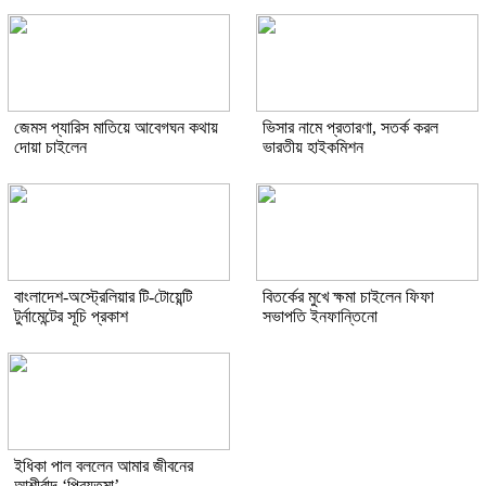
জেমস প্যারিস মাতিয়ে আবেগঘন কথায়
ভিসার নামে প্রতারণা, সতর্ক করল
দোয়া চাইলেন
ভারতীয় হাইকমিশন
বাংলাদেশ-অস্ট্রেলিয়ার টি-টোয়েন্টি
বিতর্কের মুখে ক্ষমা চাইলেন ফিফা
টুর্নামেন্টের সূচি প্রকাশ
সভাপতি ইনফান্তিনো
ইধিকা পাল বললেন আমার জীবনের
আশীর্বাদ ‘প্রিয়তমা’