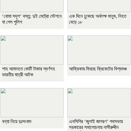
‘বোমা সদৃশ’ বস্তু: দুই মেট্রো স্টেশনে
এক দিনে ঢুকেছে অর্ধলক্ষ মানুষ, নিহত
যা পেল পুলিশ
বেড়ে ১৮
শাহ আমানতে কোটি টাকার স্বর্ণসহ
আফ্রিকায় ফিরছে ক্রিকেটের বিশ্বমঞ্চ
ভারতীয় যাত্রী আটক
বন্যা নিয়ে দুঃসংবাদ
এনসিপির ‘জুলাই জাগরণ’ পথসভায়
সরকারের সমালোচনায় নাসীরুদ্দীন