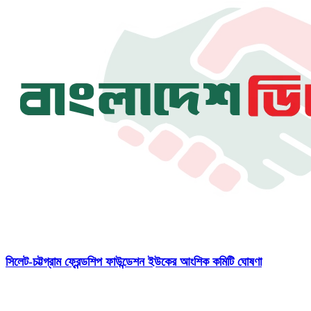
সিলেট-চট্টগ্রাম ফ্রেন্ডশিপ ফাউন্ডেশন ইউকের আংশিক কমিটি ঘোষণা