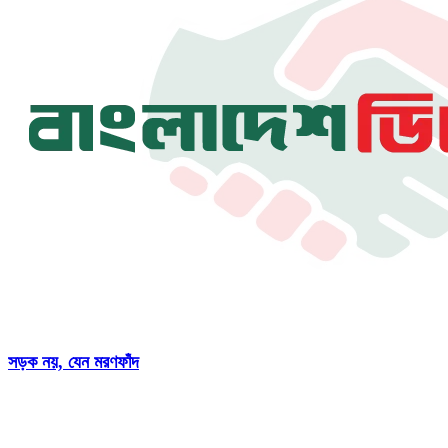
সড়ক নয়, যেন মরণফাঁদ