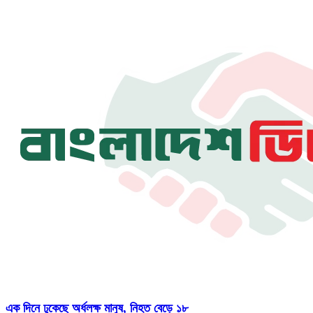
এক দিনে ঢুকেছে অর্ধলক্ষ মানুষ, নিহত বেড়ে ১৮