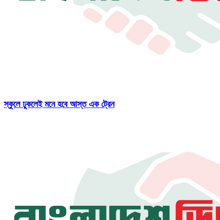
স্কুলে ঢুকলেই মনে হবে আস্ত এক ট্রেন