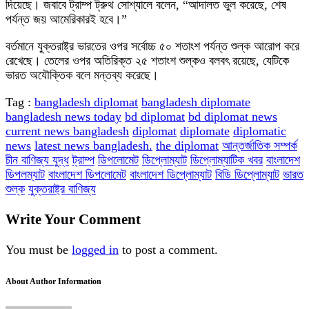
দিয়েছে। জবাবে ট্রাম্প ট্রুথ সোশ্যালে বলেন, “আদালত ভুল করেছে, শেষ
পর্যন্ত জয় আমেরিকারই হবে।”
বর্তমানে যুক্তরাষ্ট্র ভারতের ওপর সর্বোচ্চ ৫০ শতাংশ পর্যন্ত শুল্ক আরোপ করে
রেখেছে। তেলের ওপর অতিরিক্ত ২৫ শতাংশ শুল্কও বলবৎ রয়েছে, যেটিকে
ভারত অযৌক্তিক বলে মন্তব্য করেছে।
Tag :
bangladesh diplomat
bangladesh diplomate
bangladesh news today
bd diplomat
bd diplomat news
current news bangladesh
diplomat
diplomate
diplomatic
news
latest news bangladesh.
the diplomat
আন্তর্জাতিক সম্পর্ক
চীন বাণিজ্য যুদ্ধ
ট্রাম্প
ডিপলোমেট
ডিপ্লোম্যাট
ডিপ্লোম্যাটিক খবর
বাংলাদেশ
ডিপলম্যাট
বাংলাদেশ ডিপলোমেট
বাংলাদেশ ডিপ্লোম্যাট
বিডি ডিপ্লোম্যাট
ভারত
শুল্ক
যুক্তরাষ্ট্র বাণিজ্য
Write Your Comment
You must be
logged in
to post a comment.
About Author Information