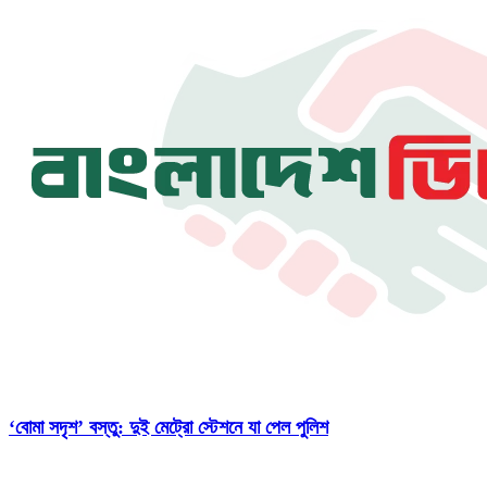
‘বোমা সদৃশ’ বস্তু: দুই মেট্রো স্টেশনে যা পেল পুলিশ