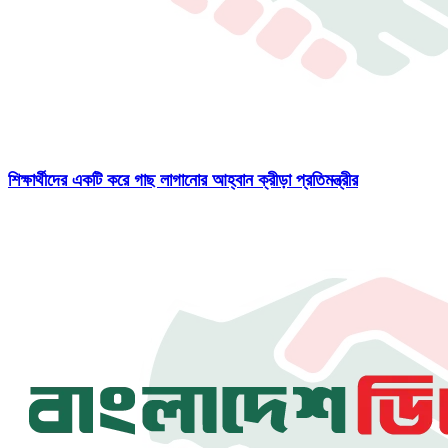
শিক্ষার্থীদের একটি করে গাছ লাগানোর আহ্বান ক্রীড়া প্রতিমন্ত্রীর