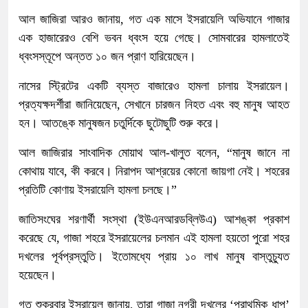
আল জাজিরা আরও জানায়, গত এক মাসে ইসরায়েলি অভিযানে গাজার
এক হাজারেরও বেশি ভবন ধ্বংস হয়ে গেছে। সোমবারের হামলাতেই
ধ্বংসস্তূপে অন্তত ১০ জন প্রাণ হারিয়েছেন।
নাসের স্ট্রিটের একটি ব্যস্ত বাজারেও হামলা চালায় ইসরায়েল।
প্রত্যক্ষদর্শীরা জানিয়েছেন, সেখানে চারজন নিহত এবং বহু মানুষ আহত
হন। আতঙ্কে মানুষজন চতুর্দিকে ছুটোছুটি শুরু করে।
আল জাজিরার সাংবাদিক মোয়াথ আল-খালুত বলেন, “মানুষ জানে না
কোথায় যাবে, কী করবে। নিরাপদ আশ্রয়ের কোনো জায়গা নেই। শহরের
প্রতিটি কোণায় ইসরায়েলি হামলা চলছে।”
জাতিসংঘের শরণার্থী সংস্থা (ইউএনআরডব্লিউএ) আশঙ্কা প্রকাশ
করেছে যে, গাজা শহরে ইসরায়েলের চলমান এই হামলা হয়তো পুরো শহর
দখলের পূর্বপ্রস্তুতি। ইতোমধ্যে প্রায় ১০ লাখ মানুষ বাস্তুচ্যুত
হয়েছেন।
গত শুক্রবার ইসরায়েল জানায়, তারা গাজা নগরী দখলের ‘প্রাথমিক ধাপ’