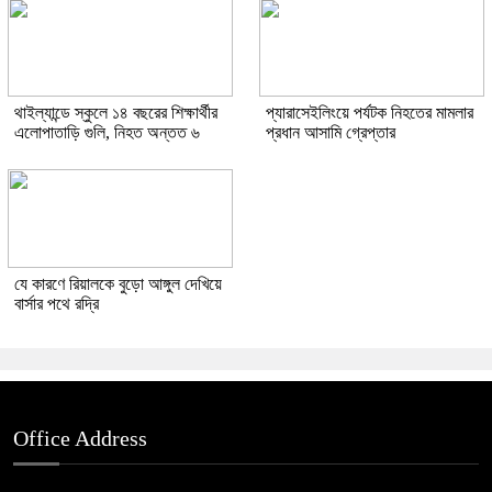
থাইল্যান্ডে স্কুলে ১৪ বছরের শিক্ষার্থীর
প্যারাসেইলিংয়ে পর্যটক নিহতের মামলার
এলোপাতাড়ি গুলি, নিহত অন্তত ৬
প্রধান আসামি গ্রেপ্তার
যে কারণে রিয়ালকে বুড়ো আঙ্গুল দেখিয়ে
বার্সার পথে রদ্রি
Office Address