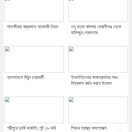
সাতক্ষীরায় বজ্রপাতে ব্যবসায়ী নিহত
তনু হত্যা মামলায় কেরানীগঞ্জ থেকে
হাফিজুর গ্রেফতার
হাসপাতালে মিঠুন চক্রবর্তী
ইনফান্তিনোর ক্ষমাপ্রার্থনার পরও
বিশ্বকাপ বর্জন করবে উয়েফা
শ্রীপুরে দুর্ধর্ষ ডাকাতি, লুট ১৯ ভরি
শিবচর স্বাস্থ্য কমপ্লেক্সে