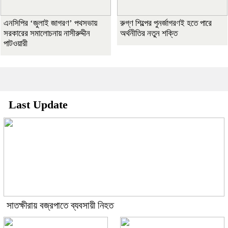
এনসিপির ‘জুলাই জাগরণ’ পথসভায়
রুগ্ণ শিল্পের পুনর্জাগরণই হতে পারে
সরকারের সমালোচনায় নাসীরুদ্দীন
অর্থনীতির নতুন শক্তি
পাটওয়ারী
Last Update
সাতক্ষীরায় বজ্রপাতে ব্যবসায়ী নিহত