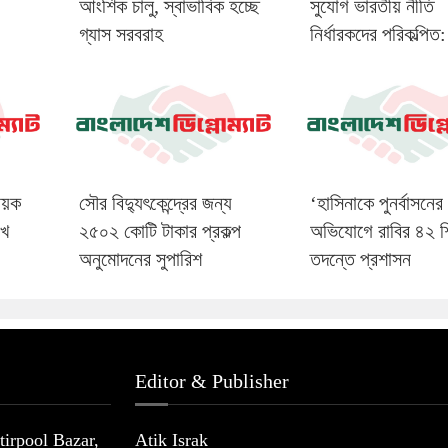
আংশিক চালু, স্বাভাবিক হচ্ছে
সুযোগ ভারতীয় নীতি
গ্যাস সরবরাহ
নির্ধারকদের পরিকল্পিত
ষয়ক
সৌর বিদ্যুৎকেন্দ্রের জন্য
‘হাসিনাকে পুনর্বাসনের চ
ঃখ
২৫০২ কোটি টাকার প্রকল্প
অভিযোগে রাবির ৪২ শি
অনুমোদনের সুপারিশ
তদন্তে প্রশাসন
Editor & Publisher
irpool Bazar,
Atik Israk