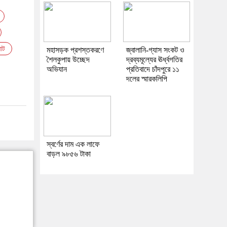
যাট
মহাসড়ক প্রশস্তকরণে
জ্বালানি-গ্যাস সংকট ও
শৈলকুপায় উচ্ছেদ
দ্রব্যমূল্যের ঊর্ধ্বগতির
অভিযান
প্রতিবাদে চাঁদপুরে ১১
দলের স্মারকলিপি
স্বর্ণের দাম এক লাফে
বাড়ল ৯৮৫৬ টাকা