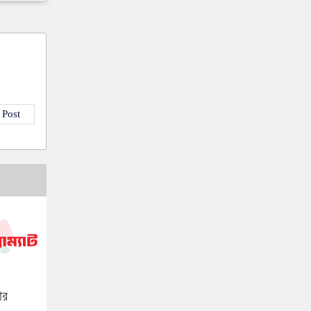
 Post
ার