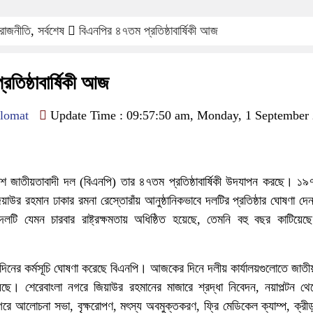
রাজনীতি
,
সর্বশেষ
বিএনপির ৪৭তম প্রতিষ্ঠাবার্ষিকী আজ
তিষ্ঠাবার্ষিকী আজ
lomat
Update Time : 09:57:50 am, Monday, 1 September
েশ জাতীয়তাবাদী দল (বিএনপি) তার ৪৭তম প্রতিষ্ঠাবার্ষিকী উদযাপন করছে। ১৯
জিয়াউর রহমান ঢাকার রমনা রেস্তোরাঁয় আনুষ্ঠানিকভাবে দলটির প্রতিষ্ঠার ঘোষণা 
দলটি যেমন চারবার রাষ্ট্রক্ষমতায় অধিষ্ঠিত হয়েছে, তেমনি বহু বছর কাটিয়েছ
 ছয় দিনের কর্মসূচি ঘোষণা করেছে বিএনপি। আজকের দিনে দলীয় কার্যালয়গুলোতে জাত
। শেরেবাংলা নগরে জিয়াউর রহমানের মাজারে শ্রদ্ধা নিবেদন, নয়াপল্টন থেকে 
রে আলোচনা সভা, বৃক্ষরোপণ, মৎস্য অবমুক্তকরণ, ফ্রি মেডিকেল ক্যাম্প, ক্রীড়া