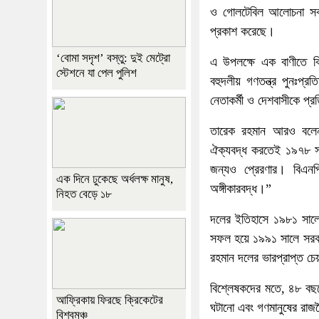
ও গোলটেবিল আলোচনা সব 
প্রকাশ করেছে।
‘বোমা সদৃশ’ বস্তু: দুই মেট্রো
এ উপলক্ষে এক বাণীতে বি
স্টেশনে যা পেল পুলিশ
বহুদলীয় গণতন্ত্র পুনঃপ্র
নেতাকর্মী ও দেশবাসীকে প্রতি
তারেক রহমান আরও বলেন,
ঐক্যবদ্ধ করতেই ১৯৭৮ সাল
জন্যও প্রেরণার। বিএনপি
এক দিনে ঢুকেছে অর্ধলক্ষ মানুষ,
অঙ্গীকারবদ্ধ।”
নিহত বেড়ে ১৮
দলের ইতিহাসে ১৯৮১ সালে 
সফল হয়ে ১৯৯১ সালে সরক
রহমান দলের ভারপ্রাপ্ত চে
বিশ্লেষকদের মতে, ৪৮ বছর
আফ্রিকায় ফিরছে ক্রিকেটের
ঘটানো এবং গণমানুষের রাজন
বিশ্বমঞ্চ