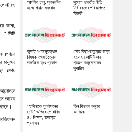
আংশিক চালু, স্বাভাবিক
সুযোগ ভারতীয় নীতি
পোস্টারও
হচ্ছে গ্যাস সরবরাহ
নির্ধারকদের পরিকল্পিত:
রিজভী
িয়ে আনা,
্য।” তিনি
জুলাই গণঅভ্যুত্থান
সৌর বিদ্যুৎকেন্দ্রের জন্য
ে জনগণকে
বিষয়ক তথ্যচিত্রের
২৫০২ কোটি টাকার
র মানুষের
ত্রুটিতে দুঃখ প্রকাশ
প্রকল্প অনুমোদনের
সুপারিশ
র রক্ষায়
আন্দোলনে
নে তারেক
 করছেন।
‘হাসিনাকে পুনর্বাসনের
তিন বিভাগে বন্যার
চেষ্টা’ অভিযোগে রাবির
আশঙ্কা
৪২ শিক্ষক, তদন্তে
 প্রতিফলন
প্রশাসন