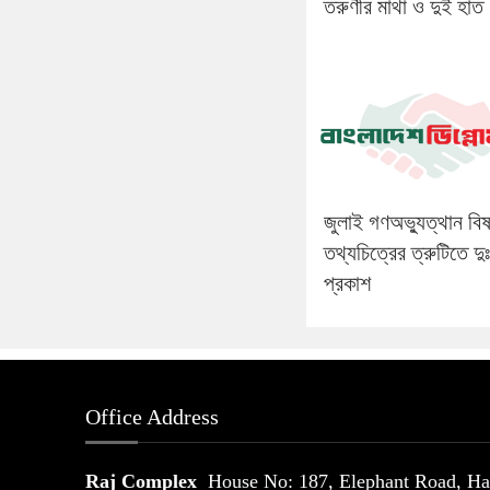
তরুণীর মাথা ও দুই হাত
জুলাই গণঅভ্যুত্থান বি
তথ্যচিত্রের ত্রুটিতে দু
প্রকাশ
Office Address
Raj Complex
House No: 187, Elephant Road, Hat