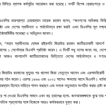
মিলিয়ে ব্যাপক কর্মসূচির আয়োজন করা হয়েছে। দলটি বিশেষ ক্রোড়পত্র ও 
এনপির ভারপ্রাপ্ত চেয়ারম্যান তারেক রহমান বলেন, “জনগণের অধিকার ফির
তিষ্ঠা এবং দেশের স্বাধীনতা ও সার্বভৌমত্ব রক্ষা করাই এখন বিএনপির মূল লক্ষ
ষ্ঠাবার্ষিকীর শুভেচ্ছা ও অভিনন্দন জানান।
 “মহান স্বাধীনতার ঘোষক রাষ্ট্রপতি জিয়াউর রহমান জাতীয়তাবাদী আদর্শ
ের ১ সেপ্টেম্বর বিএনপি প্রতিষ্ঠা করেন। এ দিনটি শুধু দলের জন্য নয়, দেশে
 আজও বাংলাদেশি জাতীয়তাবাদের ভিত্তিতে দেশের সার্বভৌমত্ব ও গণতন্ত্
জিয়াউর রহমানের মৃত্যুর পর খালেদা জিয়া নেতৃত্বে আসেন এবং এরশাদবিরোধী 
ার গঠন করেন। এরপর ১৯৯৬ এবং ২০০১ সালেও ক্ষমতায় আসে বিএনপি। বর্তমা
য়ারম্যান হিসেবে দায়িত্ব পালন করছেন এবং দলকে নতুনভাবে সংগঠিত করার চেষ্টা
ে পা দেওয়া বিএনপির সামনে এখন বড় চ্যালেঞ্জ হলো- জনআকাঙ্ক্ষাকে বুঝে তার
ৈতিক প্রত্যাশার সঙ্গে নিজেকে আরও কার্যকরভাবে যুক্ত করা।