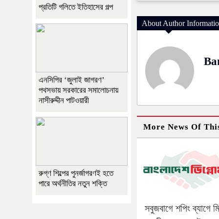
প্রতিটি গলিতে ইতিহাসের গল্প
About Author Informati
Ba
এনসিপির ‘জুলাই জাগরণ’
পথসভায় সরকারের সমালোচনায়
নাসীরুদ্দীন পাটওয়ারী
More News Of Thi
রুগ্ণ শিল্পের পুনর্জাগরণই হতে
পারে অর্থনীতির নতুন শক্তি
সবুজবাগে শপিং ব্যাগে 