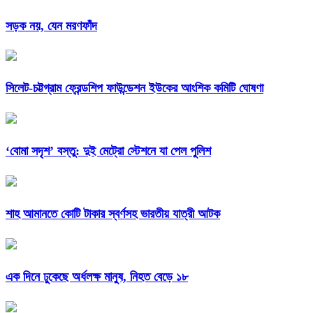
সড়ক নয়, যেন মরণফাঁদ
সিলেট-চট্টগ্রাম ফ্রেন্ডশিপ ফাউন্ডেশন ইউকের আংশিক কমিটি ঘোষণা
‘বোমা সদৃশ’ বস্তু: দুই মেট্রো স্টেশনে যা পেল পুলিশ
শাহ আমানতে কোটি টাকার স্বর্ণসহ ভারতীয় যাত্রী আটক
এক দিনে ঢুকেছে অর্ধলক্ষ মানুষ, নিহত বেড়ে ১৮