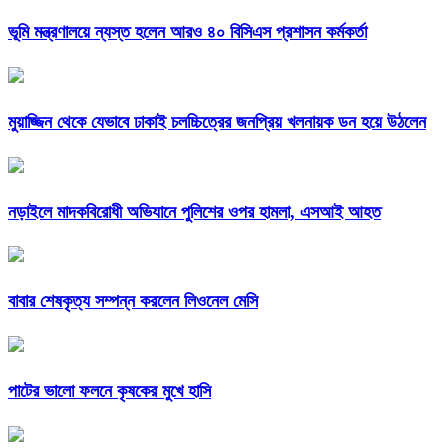
ভূমি মন্ত্রণালয়ে ন্যস্ত হলেন আরও ৪০ বিসিএস প্রশাসন কর্মকর্তা
মুয়াজ্জিন থেকে যেভাবে ঢাকাই চলচ্চিত্রের জনপ্রিয় খলনায়ক ডন হয়ে উঠলেন
নড়াইলে মাদকবিরোধী অভিযানে পুলিশের ওপর হামলা, এসআই আহত
বাবার শেষকৃত্য সম্পন্ন করলেন লিওনেল মেসি
পাটের ভালো ফলনে কৃষকের মুখে হাসি