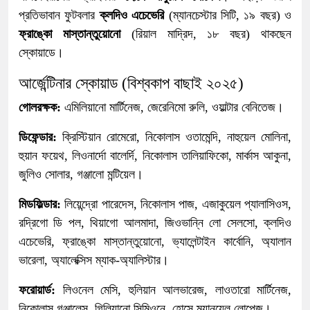
প্রতিভাবান ফুটবলার
ক্লদিও এচেভেরি
(ম্যানচেস্টার সিটি, ১৯ বছর) ও
ফ্রাঙ্কো মাস্তান্তুয়োনো
(রিয়াল মাদ্রিদ, ১৮ বছর) থাকছেন
স্কোয়াডে।
আর্জেন্টিনার স্কোয়াড (বিশ্বকাপ বাছাই ২০২৫)
গোলরক্ষক:
এমিলিয়ানো মার্টিনেজ, জেরেনিমো রুলি, ওয়াল্টার বেনিতেজ।
ডিফেন্ডার:
ক্রিস্টিয়ান রোমেরো, নিকোলাস ওতামেন্দি, নাহুয়েল মোলিনা,
হুয়ান ফয়েথ, লিওনার্দো বালের্দি, নিকোলাস তালিয়াফিকো, মার্কাস আকুনা,
জুলিও সোলার, গঞ্জালো মন্টিয়েল।
মিডফিল্ডার:
লিয়েন্দ্রো পারেদেস, নিকোলাস পাজ, এজাকুয়েল প্যালাসিওস,
রদ্রিগো ডি পল, থিয়াগো আলমাদা, জিওভান্নি লো সেলসো, ক্লদিও
এচেভেরি, ফ্রাঙ্কো মাস্তান্তুয়োনো, ভ্যালেন্টাইন কার্বোনি, অ্যালান
ভারেলা, অ্যালেক্সিস ম্যাক-অ্যালিস্টার।
ফরোয়ার্ড:
লিওনেল মেসি, হুলিয়ান আলভারেজ, লাওতারো মার্টিনেজ,
নিকোলাস গঞ্জালেস, গিলিয়ানো সিমিওনে, হোসে ম্যানুয়েল লোপেজ।