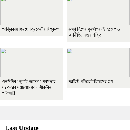
আফ্রিকায় ফিরছে ক্রিকেটের বিশ্বমঞ্চ
রুগ্ণ শিল্পের পুনর্জাগরণই হতে পারে
অর্থনীতির নতুন শক্তি
এনসিপির ‘জুলাই জাগরণ’ পথসভায়
প্রতিটি গলিতে ইতিহাসের গল্প
সরকারের সমালোচনায় নাসীরুদ্দীন
পাটওয়ারী
Last Update