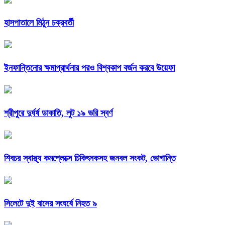
হাসপাতালে মিঠুন চক্রবর্তী
ইনফান্তিনোর ক্ষমাপ্রার্থনার পরও বিশ্বকাপ বর্জন করবে উয়েফা
শ্রীপুরে দুর্ধর্ষ ডাকাতি, লুট ১৯ ভরি স্বর্ণ
শিবচর স্বাস্থ্য কমপ্লেক্সে চিকিৎসকসহ জনবল সংকট, ভোগান্তি
সিলেটে দুই বাসের সংঘর্ষে নিহত ৯