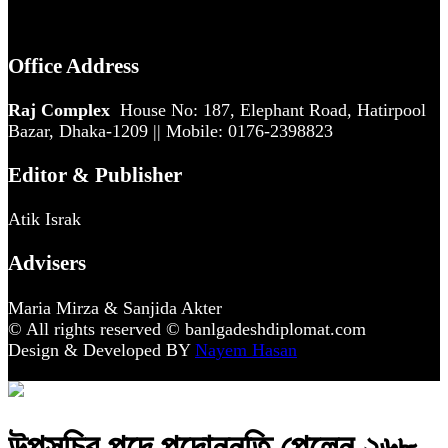
Office Address
Raj Complex
House No: 187, Elephant Road, Hatirpool
Bazar, Dhaka-1209 || Mobile: 0176-2398823
Editor & Publisher
Atik Israk
Advisers
Maria Mirza & Sanjida Akter
© All rights reserved © banlgadeshdiplomat.com
Design & Developed BY
Nayem Hasan
উপসচিব পদে পদোন্নতি পেলেন ২৬৮