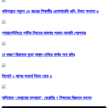
থাইল্যান্ডে স্কুলে ১৪ বছরের শিক্ষার্থীর এলোপাতাড়ি গুলি, নিহত অন্তত ৬
প্যারাসেইলিংয়ে পর্যটক নিহতের মামলার প্রধান আসামি গ্রেপ্তার
যে কারণে রিয়ালকে বুড়ো আঙ্গুল দেখিয়ে বার্সার পথে রদ্রি
সিলেটে ২ বাসের সংঘর্ষে নিহত বেড়ে ৯
হাসিনাকে ‘ফেরানোর তৎপরতা’, বেরোবির ৭ শিক্ষকের বিরুদ্ধে তদন্ত