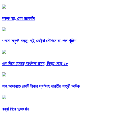
সড়ক নয়, যেন মরণফাঁদ
‘বোমা সদৃশ’ বস্তু: দুই মেট্রো স্টেশনে যা পেল পুলিশ
এক দিনে ঢুকেছে অর্ধলক্ষ মানুষ, নিহত বেড়ে ১৮
শাহ আমানতে কোটি টাকার স্বর্ণসহ ভারতীয় যাত্রী আটক
বন্যা নিয়ে দুঃসংবাদ