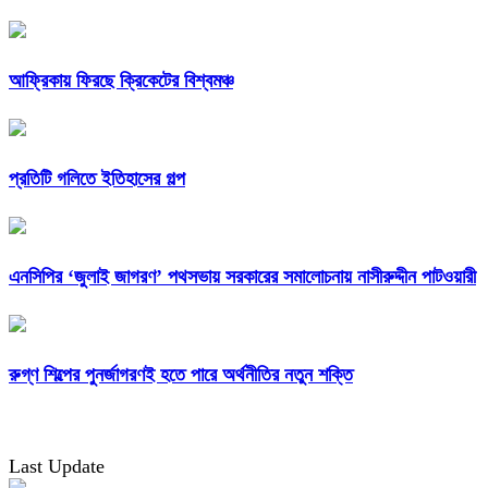
আফ্রিকায় ফিরছে ক্রিকেটের বিশ্বমঞ্চ
প্রতিটি গলিতে ইতিহাসের গল্প
এনসিপির ‘জুলাই জাগরণ’ পথসভায় সরকারের সমালোচনায় নাসীরুদ্দীন পাটওয়ারী
রুগ্ণ শিল্পের পুনর্জাগরণই হতে পারে অর্থনীতির নতুন শক্তি
Last Update