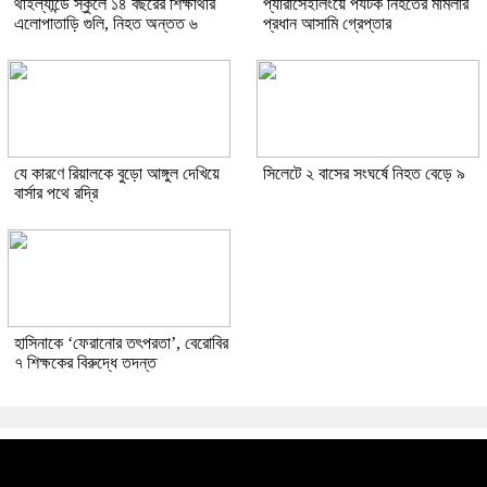
থাইল্যান্ডে স্কুলে ১৪ বছরের শিক্ষার্থীর
প্যারাসেইলিংয়ে পর্যটক নিহতের মামলার
এলোপাতাড়ি গুলি, নিহত অন্তত ৬
প্রধান আসামি গ্রেপ্তার
যে কারণে রিয়ালকে বুড়ো আঙ্গুল দেখিয়ে
সিলেটে ২ বাসের সংঘর্ষে নিহত বেড়ে ৯
বার্সার পথে রদ্রি
হাসিনাকে ‘ফেরানোর তৎপরতা’, বেরোবির
৭ শিক্ষকের বিরুদ্ধে তদন্ত