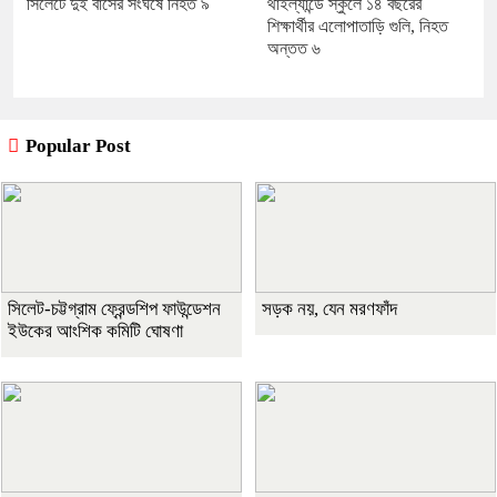
সিলেটে দুই বাসের সংঘর্ষে নিহত ৯
থাইল্যান্ডে স্কুলে ১৪ বছরের
শিক্ষার্থীর এলোপাতাড়ি গুলি, নিহত
অন্তত ৬
Popular Post
সিলেট-চট্টগ্রাম ফ্রেন্ডশিপ ফাউন্ডেশন
সড়ক নয়, যেন মরণফাঁদ
ইউকের আংশিক কমিটি ঘোষণা