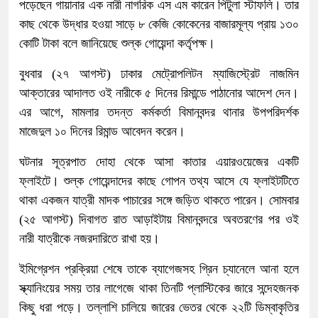
পড়েছেন গায়ানার এক নারী নাগরিক এস এম কারেন পিটুলা স্টাফলি। তার
কাছ থেকে উদ্ধার হওয়া সাড়ে ৮ কেজি কোকেনের বাজারমূল্য প্রায় ১৩০
কোটি টাকা বলে জানিয়েছে শুল্ক গোয়েন্দা কর্তৃপক্ষ।
বুধবার (২৭ আগস্ট) ঢাকার মেট্রোপলিটন ম্যাজিস্ট্রেট নাজমিন
আক্তারের আদালত ওই নারীকে ৫ দিনের রিমান্ডে পাঠানোর আদেশ দেন।
এর আগে, মামলার তদন্ত কর্মকর্তা বিমানবন্দর থানার উপপরিদর্শক
মাজেদুল ১০ দিনের রিমান্ড আবেদন করেন।
ঘটনার সূত্রপাত দোহা থেকে আসা কাতার এয়ারওয়েজের একটি
ফ্লাইটে। শুল্ক গোয়েন্দাদের কাছে গোপন তথ্য আসে যে ফ্লাইটটিতে
থাকা একজন যাত্রী মাদক পাচারের সঙ্গে জড়িত থাকতে পারেন। সোমবার
(২৫ আগস্ট) দিবাগত রাত আড়াইটায় বিমানবন্দরে অবতরণের পর ওই
নারী যাত্রীকে নজরদারিতে রাখা হয়।
ইমিগ্রেশন প্রক্রিয়া শেষে তাকে ব্যাগেজসহ গ্রিন চ্যানেলে আনা হলে
স্ক্যানিংয়ের সময় তার লাগেজে থাকা তিনটি প্লাস্টিকের জারে সন্দেহজনক
কিছু ধরা পড়ে। তল্লাশি চালিয়ে জারের ভেতর থেকে ২২টি ডিম্বাকৃতির