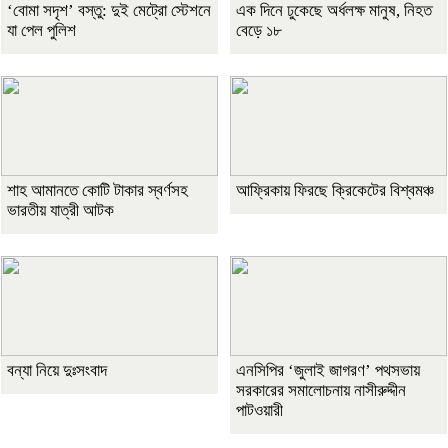
‘বোমা সদৃশ’ বস্তু: দুই মেট্রো স্টেশনে
এক দিনে ঢুকেছে অর্ধলক্ষ মানুষ, নিহত
যা পেল পুলিশ
বেড়ে ১৮
শাহ আমানতে কোটি টাকার স্বর্ণসহ
আফ্রিকায় ফিরছে ক্রিকেটের বিশ্বমঞ্চ
ভারতীয় যাত্রী আটক
বন্যা নিয়ে দুঃসংবাদ
এনসিপির ‘জুলাই জাগরণ’ পথসভায়
সরকারের সমালোচনায় নাসীরুদ্দীন
পাটওয়ারী