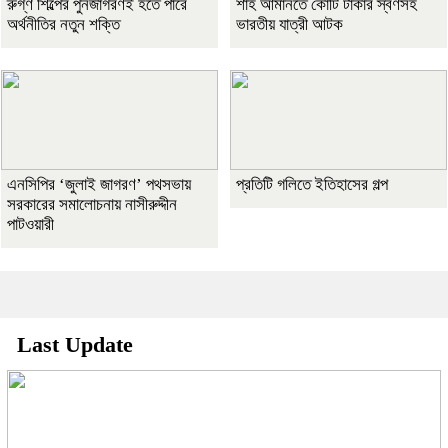
রুগ্ণ শিল্পের পুনর্জাগরণই হতে পারে
শাহ আমানতে কোটি টাকার স্বর্ণসহ
অর্থনীতির নতুন শক্তি
ভারতীয় যাত্রী আটক
এনসিপির ‘জুলাই জাগরণ’ পথসভায়
প্রতিটি গলিতে ইতিহাসের গল্প
সরকারের সমালোচনায় নাসীরুদ্দীন
পাটওয়ারী
Last Update