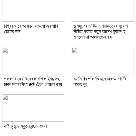
বিশ্ববাজারে আবারও বাড়লো জ্বালানি
জন্মসূত্রে মার্কিন নাগরিকত্বের সুযোগ
তেলের দাম
সীমিত করতে নতুন আদেশ ট্রাম্পের,
মানলেন না আদালতের রায়
গফরগাঁওয়ে ট্রেনের ৪ বগি লাইনচ্যুত,
এনসিপির পরিণতি হবে ফ্রিডম পার্টির
ঢাকা-ময়মনসিংহ রুটে ট্রেন চলাচল বন্ধ
মতো: নুর
থাইল্যান্ডে স্কুলে বন্দুক হামলা