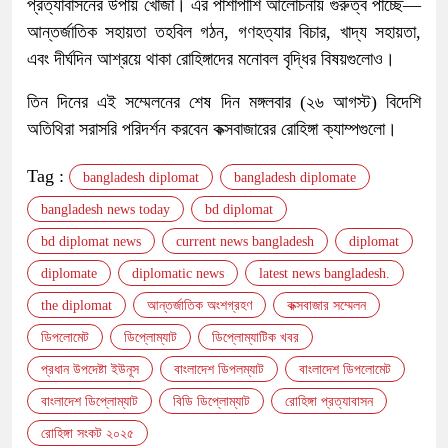
প্রত্যাবাসনের উপায় খোঁজা। এর পাশাপাশি আলোচনায় গুরুত্ব পাচ্ছে—
আন্তর্জাতিক সহায়তা তহবিল গঠন, গণহত্যার বিচার, খাদ্য সহায়তা,
এবং দীর্ঘদিন আশ্রয়ে থাকা রোহিঙ্গাদের মনোবল বৃদ্ধির বিষয়গুলোও।
তিন দিনের এই সম্মেলনের শেষ দিন মঙ্গলবার (২৬ আগস্ট) বিদেশি
অতিথিরা সরাসরি পরিদর্শন করবেন কক্সবাজারের রোহিঙ্গা ক্যাম্পগুলো।
Tag :
bangladesh diplomat
bangladesh diplomate
bangladesh news today
bd diplomat
bd diplomat news
current news bangladesh
diplomat
diplomate
diplomatic news
latest news bangladesh.
the diplomat
আন্তর্জাতিক অংশগ্রহণ
কক্সবাজার সম্মেলন
ডিপলোমেট
ডিপ্লোম্যাট
ডিপ্লোম্যাটিক খবর
প্রধান উপদেষ্টা ইউনূস
বাংলাদেশ ডিপলম্যাট
বাংলাদেশ ডিপলোমেট
বাংলাদেশ ডিপ্লোম্যাট
বিডি ডিপ্লোম্যাট
রোহিঙ্গা প্রত্যাবাসন
রোহিঙ্গা সংকট ২০২৫