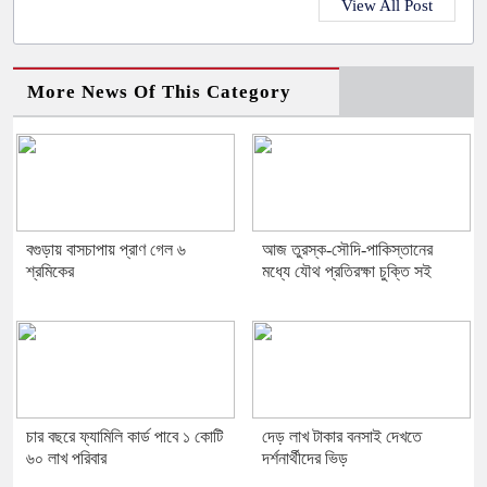
View All Post
More News Of This Category
বগুড়ায় বাসচাপায় প্রাণ গেল ৬
আজ তুরস্ক-সৌদি-পাকিস্তানের
শ্রমিকের
মধ্যে যৌথ প্রতিরক্ষা চুক্তি সই
চার বছরে ফ্যামিলি কার্ড পাবে ১ কোটি
দেড় লাখ টাকার বনসাই দেখতে
৬০ লাখ পরিবার
দর্শনার্থীদের ভিড়