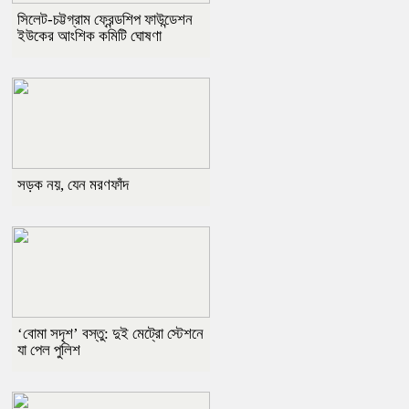
সিলেট-চট্টগ্রাম ফ্রেন্ডশিপ ফাউন্ডেশন
ইউকের আংশিক কমিটি ঘোষণা
সড়ক নয়, যেন মরণফাঁদ
‘বোমা সদৃশ’ বস্তু: দুই মেট্রো স্টেশনে
যা পেল পুলিশ