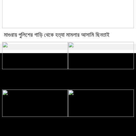
মাগুরায় পুলিশের গাড়ি থেকে হত্যা মামলার আসামি ছিনতাই
দ্রব্যমূল্য ঊর্ধ্বগতির প্রতিবাদে চাঁদপুরে ১১
সবুজবাগে শপিং ব্যাগে মিলল তরুণীর মাথা
দলের স্মারকলিপি
ও দুই হাত
বিকল এলএনজি টার্মিনাল আংশিক চালু,
হাসিনাকে বক্তব্য দেয়ার সুযোগ ভারতীয়
স্বাভাবিক হচ্ছে গ্যাস সরবরাহ
নীতি নির্ধারকদের পরিকল্পিত: রিজভী