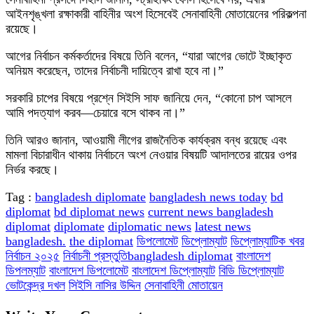
আইনশৃঙ্খলা রক্ষাকারী বাহিনীর অংশ হিসেবেই সেনাবাহিনী মোতায়েনের পরিকল্পনা
রয়েছে।
আগের নির্বাচন কর্মকর্তাদের বিষয়ে তিনি বলেন, “যারা আগের ভোটে ইচ্ছাকৃত
অনিয়ম করেছেন, তাদের নির্বাচনী দায়িত্বে রাখা হবে না।”
সরকারি চাপের বিষয়ে প্রশ্নে সিইসি সাফ জানিয়ে দেন, “কোনো চাপ আসলে
আমি পদত্যাগ করব—চেয়ারে বসে থাকব না।”
তিনি আরও জানান, আওয়ামী লীগের রাজনৈতিক কার্যক্রম বন্ধ রয়েছে এবং
মামলা বিচারাধীন থাকায় নির্বাচনে অংশ নেওয়ার বিষয়টি আদালতের রায়ের ওপর
নির্ভর করছে।
Tag :
bangladesh diplomate
bangladesh news today
bd
diplomat
bd diplomat news
current news bangladesh
diplomat
diplomate
diplomatic news
latest news
bangladesh.
the diplomat
ডিপলোমেট
ডিপ্লোম্যাট
ডিপ্লোম্যাটিক খবর
নির্বাচন ২০২৫
নির্বাচনী প্রস্তুতিbangladesh diplomat
বাংলাদেশ
ডিপলম্যাট
বাংলাদেশ ডিপলোমেট
বাংলাদেশ ডিপ্লোম্যাট
বিডি ডিপ্লোম্যাট
ভোটকেন্দ্র দখল
সিইসি নাসির উদ্দিন
সেনাবাহিনী মোতায়েন