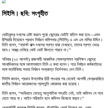
সিইসি। ছবি: সংগৃহীত
ভোটকেন্দ্র দখলের চেষ্টা করলে পুরো কেন্দ্রের ভোটই বাতিল করা হবে—এমন
হুঁশিয়ারি দিয়েছেন প্রধান নির্বাচন কমিশনার (সিইসি) এ এম এম নাসির উদ্দিন।
তিনি বলেন, “ব্যালট বাক্স দখলের স্বপ্ন যারা দেখছেন, তাদের স্বপ্ন ভেঙে
যাবে। অস্ত্র দেখিয়ে কেউ ভোট জিততে পারবে না।”
শনিবার (২৩ আগস্ট) রাজশাহী আঞ্চলিক লোকপ্রশাসন প্রশিক্ষণ কেন্দ্রে
সাংবাদিকদের সঙ্গে আলাপকালে তিনি এ কথা বলেন। পরে নির্বাচন কর্মকর্তাদের
সঙ্গে মতবিনিময় সভায় নির্বাচন সংক্রান্ত নির্দেশনাও দেন তিনি।
সিইসি জানান, প্রধান উপদেষ্টার চিঠি পাওয়ার পর থেকেই আগামী ফেব্রুয়ারিতে
জাতীয় নির্বাচন আয়োজনের প্রস্তুতি জোরদার করা হয়েছে।
তিনি বলেন, “সংবিধানে যেহেতু আনুপাতিক পদ্ধতি নেই, তাই কমিশন সে পথে
যেতে পারে না। আইন পরিবর্তন হলে কমিশন বিবেচনা করবে।”
সেনাবাহিনী প্রসঙ্গে সিইসি জানান, স্ট্রাইকিং ফোর্স হিসেবে নয়, এবার