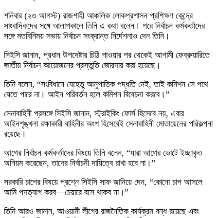
শনিবার (২৩ আগস্ট) রাজশাহী আঞ্চলিক লোকপ্রশাসন প্রশিক্ষণ কেন্দ্রে
সাংবাদিকদের সঙ্গে আলাপকালে তিনি এ কথা বলেন। পরে নির্বাচন কর্মকর্তাদের
সঙ্গে মতবিনিময় সভায় নির্বাচন সংক্রান্ত নির্দেশনাও দেন তিনি।
সিইসি জানান, প্রধান উপদেষ্টার চিঠি পাওয়ার পর থেকেই আগামী ফেব্রুয়ারিতে
জাতীয় নির্বাচন আয়োজনের প্রস্তুতি জোরদার করা হয়েছে।
তিনি বলেন, “সংবিধানে যেহেতু আনুপাতিক পদ্ধতি নেই, তাই কমিশন সে পথে
যেতে পারে না। আইন পরিবর্তন হলে কমিশন বিবেচনা করবে।”
সেনাবাহিনী প্রসঙ্গে সিইসি জানান, স্ট্রাইকিং ফোর্স হিসেবে নয়, এবার
আইনশৃঙ্খলা রক্ষাকারী বাহিনীর অংশ হিসেবেই সেনাবাহিনী মোতায়েনের পরিকল্পনা
রয়েছে।
আগের নির্বাচন কর্মকর্তাদের বিষয়ে তিনি বলেন, “যারা আগের ভোটে ইচ্ছাকৃত
অনিয়ম করেছেন, তাদের নির্বাচনী দায়িত্বে রাখা হবে না।”
সরকারি চাপের বিষয়ে প্রশ্নে সিইসি সাফ জানিয়ে দেন, “কোনো চাপ আসলে
আমি পদত্যাগ করব—চেয়ারে বসে থাকব না।”
তিনি আরও জানান, আওয়ামী লীগের রাজনৈতিক কার্যক্রম বন্ধ রয়েছে এবং