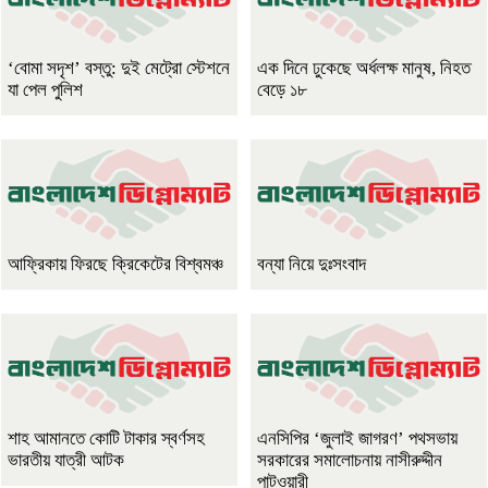
‘বোমা সদৃশ’ বস্তু: দুই মেট্রো স্টেশনে
এক দিনে ঢুকেছে অর্ধলক্ষ মানুষ, নিহত
যা পেল পুলিশ
বেড়ে ১৮
আফ্রিকায় ফিরছে ক্রিকেটের বিশ্বমঞ্চ
বন্যা নিয়ে দুঃসংবাদ
শাহ আমানতে কোটি টাকার স্বর্ণসহ
এনসিপির ‘জুলাই জাগরণ’ পথসভায়
ভারতীয় যাত্রী আটক
সরকারের সমালোচনায় নাসীরুদ্দীন
পাটওয়ারী