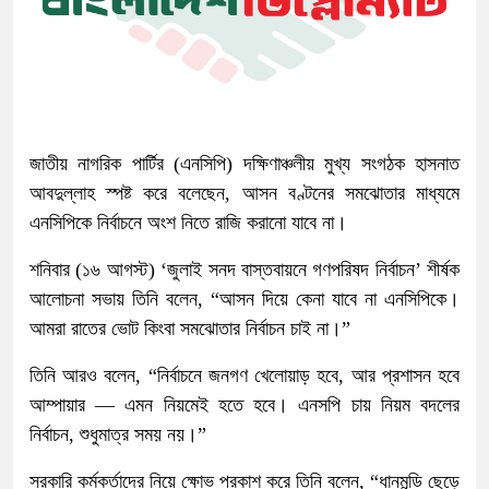
জাতীয় নাগরিক পার্টির (এনসিপি) দক্ষিণাঞ্চলীয় মুখ্য সংগঠক হাসনাত
আবদুল্লাহ স্পষ্ট করে বলেছেন, আসন বণ্টনের সমঝোতার মাধ্যমে
এনসিপিকে নির্বাচনে অংশ নিতে রাজি করানো যাবে না।
শনিবার (১৬ আগস্ট) ‘জুলাই সনদ বাস্তবায়নে গণপরিষদ নির্বাচন’ শীর্ষক
আলোচনা সভায় তিনি বলেন, “আসন দিয়ে কেনা যাবে না এনসিপিকে।
আমরা রাতের ভোট কিংবা সমঝোতার নির্বাচন চাই না।”
তিনি আরও বলেন, “নির্বাচনে জনগণ খেলোয়াড় হবে, আর প্রশাসন হবে
আম্পায়ার — এমন নিয়মেই হতে হবে। এনসপি চায় নিয়ম বদলের
নির্বাচন, শুধুমাত্র সময় নয়।”
সরকারি কর্মকর্তাদের নিয়ে ক্ষোভ প্রকাশ করে তিনি বলেন, “ধানমন্ডি ছেড়ে