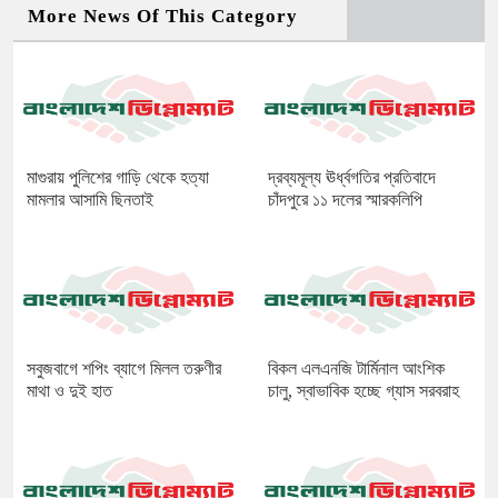
More News Of This Category
মাগুরায় পুলিশের গাড়ি থেকে হত্যা
দ্রব্যমূল্য ঊর্ধ্বগতির প্রতিবাদে
মামলার আসামি ছিনতাই
চাঁদপুরে ১১ দলের স্মারকলিপি
সবুজবাগে শপিং ব্যাগে মিলল তরুণীর
বিকল এলএনজি টার্মিনাল আংশিক
মাথা ও দুই হাত
চালু, স্বাভাবিক হচ্ছে গ্যাস সরবরাহ