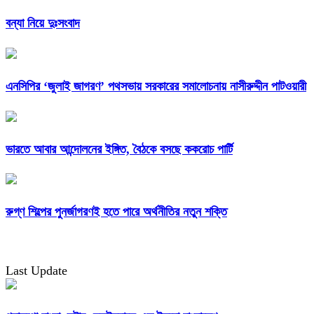
বন্যা নিয়ে দুঃসংবাদ
এনসিপির ‘জুলাই জাগরণ’ পথসভায় সরকারের সমালোচনায় নাসীরুদ্দীন পাটওয়ারী
ভারতে আবার আন্দোলনের ইঙ্গিত, বৈঠকে বসছে ককরোচ পার্টি
রুগ্ণ শিল্পের পুনর্জাগরণই হতে পারে অর্থনীতির নতুন শক্তি
Last Update