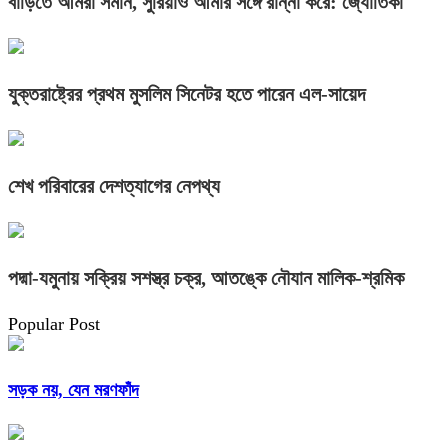
বাড়িতে আমরা সমান, সুরিয়াও আমার সঙ্গে রান্না করে: জ্যোতিকা
যুক্তরাষ্ট্রের প্রথম মুসলিম সিনেটর হতে পারেন এল-সায়েদ
শেখ পরিবারের দেশত্যাগের নেপথ্য
পদ্মা-যমুনায় সক্রিয় সশস্ত্র চক্র, আতঙ্কে নৌযান মালিক-শ্রমিক
Popular Post
সড়ক নয়, যেন মরণফাঁদ