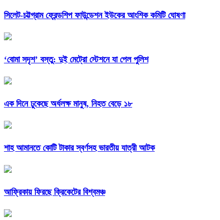
সিলেট-চট্টগ্রাম ফ্রেন্ডশিপ ফাউন্ডেশন ইউকের আংশিক কমিটি ঘোষণা
‘বোমা সদৃশ’ বস্তু: দুই মেট্রো স্টেশনে যা পেল পুলিশ
এক দিনে ঢুকেছে অর্ধলক্ষ মানুষ, নিহত বেড়ে ১৮
শাহ আমানতে কোটি টাকার স্বর্ণসহ ভারতীয় যাত্রী আটক
আফ্রিকায় ফিরছে ক্রিকেটের বিশ্বমঞ্চ