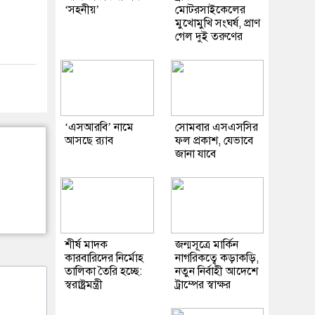
‘সহনীয়’
মোটরসাইকেলের
মুখোমুখি সংঘর্ষ, প্রাণ
গেল দুই তরুণের
‘এসআরবি’ নামে
সোমবার এসএসসির
আসছে র‌্যাব
ফল প্রকাশ, যেভাবে
জানা যাবে
শীর্ষ মাদক
জন্মসূত্রে মার্কিন
কারবারিদের নির্মোহ
নাগরিকত্বে কড়াকড়ি,
তালিকা তৈরি হচ্ছে:
নতুন নির্বাহী আদেশে
স্বরাষ্ট্রমন্ত্রী
ট্রাম্পের স্বাক্ষর