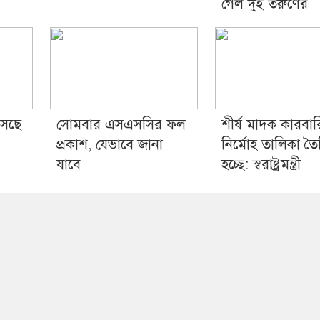
গেল দুই তরুণের
সছে
সোমবার এসএসসির ফল
শীর্ষ মাদক কারবা
প্রকাশ, যেভাবে জানা
নির্মোহ তালিকা তৈ
যাবে
হচ্ছে: স্বরাষ্ট্রমন্ত্রী