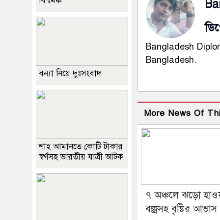
বিশ্বমঞ্চ
Ba
ডিপ
Bangladesh Diploma
Bangladesh.
বন্যা নিয়ে দুঃসংবাদ
More News Of Th
শাহ আমানতে কোটি টাকার
স্বর্ণসহ ভারতীয় যাত্রী আটক
৭ অঞ্চলে ঝড়ো হাওয
বজ্রসহ বৃষ্টির আভাস