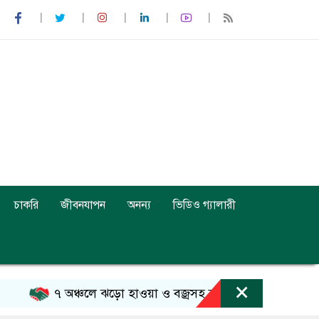
চাকরি
জীবনযাপন
অনন্য
ভিডিও গ্যালারী
×
৭ অঞ্চলে ঝড়ো হাওয়া ও বজ্রসহ বৃষ্টির আভাস
আজ ঢা