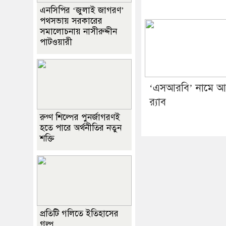
এনসিপির ‘জুলাই জাগরণ’
পথসভায় সরকারের
সমালোচনায় নাসীরুদ্দীন
পাটওয়ারী
‘এসআরবি’ নামে আ
র‌্যাব
রুগ্ণ শিল্পের পুনর্জাগরণই
হতে পারে অর্থনীতির নতুন
শক্তি
প্রতিটি গলিতে ইতিহাসের
গল্প