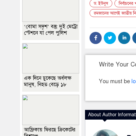
ড. ইউনূস
নির্বাচনের
রমজানের আগেই জাতীয় নির
‘বোমা সদৃশ’ বস্তু: দুই মেট্রো
স্টেশনে যা পেল পুলিশ
Write Your 
এক দিনে ঢুকেছে অর্ধলক্ষ
You must be
l
মানুষ, নিহত বেড়ে ১৮
About Author Informat
আফ্রিকায় ফিরছে ক্রিকেটের