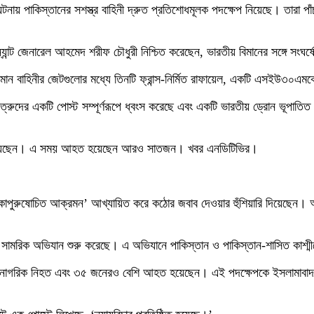
র ঘটনায় পাকিস্তানের সশস্ত্র বাহিনী দ্রুত প্রতিশোধমূলক পদক্ষেপ নিয়েছে। তারা
েনারেল আহমেদ শরীফ চৌধুরী নিশ্চিত করেছেন, ভারতীয় বিমানের সঙ্গে সংঘর্ষের 
় বিমান বাহিনীর জেটগুলোর মধ্যে তিনটি ফ্রান্স-নির্মিত রাফায়েল, একটি এসইউ
টরে শত্রুদের একটি পোস্ট সম্পূর্ণরূপে ধ্বংস করেছে এবং একটি ভারতীয় ড্রোন ভূপাতিত
 নিহত হয়েছেন। এ সময় আহত হয়েছেন আরও সাতজন। খবর এনডিটিভির।
কাপুরুষোচিত আক্রমন’ আখ্যায়িত করে কঠোর জবাব দেওয়ার হুঁশিয়ারি দিয়েছেন। অন
ি সামরিক অভিযান শুরু করেছে। এ অভিযানে পাকিস্তান ও পাকিস্তান-শাসিত কাশ্মী
িক নাগরিক নিহত এবং ৩৫ জনেরও বেশি আহত হয়েছেন। এই পদক্ষেপকে ইসলামাবাদ