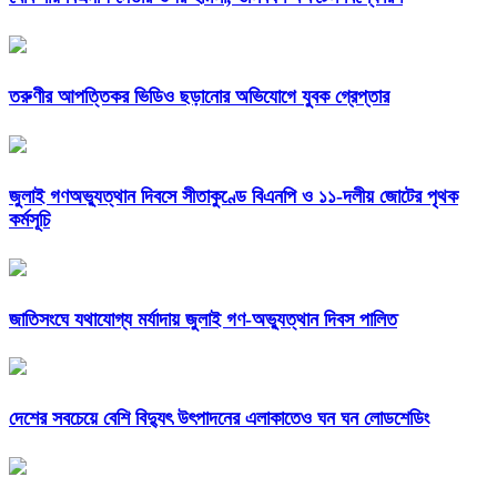
তরুণীর আপত্তিকর ভিডিও ছড়ানোর অভিযোগে যুবক গ্রেপ্তার
জুলাই গণঅভ্যুত্থান দিবসে সীতাকুণ্ডে বিএনপি ও ১১-দলীয় জোটের পৃথক
কর্মসূচি
জাতিসংঘে যথাযোগ্য মর্যাদায় জুলাই গণ-অভ্যুত্থান দিবস পালিত
দেশের সবচেয়ে বেশি বিদ্যুৎ উৎপাদনের এলাকাতেও ঘন ঘন লোডশেডিং