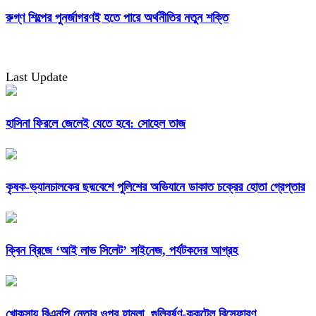
রুগ্ণ শিল্পের পুনর্জাগরণই হতে পারে অর্থনীতির নতুন শক্তি
Last Update
হাসিনা ফিরলে জেলেই যেতে হবে: সোহেল তাজ
কৃষক-ভ্যানচালকের ছদ্মবেশে পুলিশের অভিযানে ডাকাত চক্রের হোতা গ্রেপ্তার
ক্বিন ব্রিজে ‘আই লাভ সিলেট’ সাইনেজ, পর্যটকদের আগ্রহ
খোকসায় বিএনপি নেতার ওপর হামলা, গুলিবর্ষণ-ককটেল বিস্ফোরণ