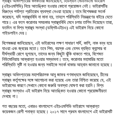
স্বাস্থ্য অধিদপ্তরের কর্মকর্তারা জানিয়েছেন, হিউম্যান মেটানিউমো ভাইরাস
(এইচএমপিভি) নিয়ে আতঙ্কিত হওয়ার কোনো প্রয়োজন নেই। ভাইরাসটির
বিরুদ্ধে পর্যাপ্ত প্রতিরোধ ব্যবস্থা নেওয়া হয়েছে। তবে বিশেষজ্ঞরা সতর্ক
করেছেন, যদি স্বাস্থ্যবিধি না মানা হয়, তাহলে পরিস্থিতি নিয়ন্ত্রণের বাইরে যেতে
পারে। এর ফলে করোনার সময়কার স্বাস্থ্যবিধি মেনে চলার তাগিদ দিয়েছেন তারা,
যতদিন না বিশ্ব স্বাস্থ্য সংস্থা (ডব্লিউএইচও) এই ভাইরাস নিয়ে কোনো
গাইডলাইন দেয়।
বিশেষজ্ঞরা জানিয়েছেন, এই ভাইরাসের লক্ষণ সাধারণ সর্দি, কাশি, নাক বন্ধ হয়ে
যাওয়া এবং জ্বরের মতো। তবে শিশু, বয়স্ক এবং যেসব ব্যক্তি ক্যান্সার বা
দীর্ঘস্থায়ী রোগে ভুগছেন, তাদের জন্য কিছুটা ঝুঁকি থাকতে পারে, বিশেষত
নিউমোনিয়ায় আক্রান্ত হওয়ার সম্ভাবনা। তবে, করোনার মহামারির মতো
পরিস্থিতি সৃষ্টি না হওয়ার জন্য সবাইকে সতর্ক থাকার আহ্বান জানানো হয়েছে।
স্বাস্থ্য অধিদপ্তরের মহাপরিচালক আবু জাফর গণমাধ্যমে জানিয়েছেন, চীনের
স্বাস্থ্য কর্তৃপক্ষের সঙ্গে আলোচনা করা হয়েছে এবং তারা নিশ্চিত করেছে যে, এই
ভাইরাসের কারণে সেখানে কোনো জরুরি অবস্থা ঘোষণা করা হয়নি। বিশ্ব
স্বাস্থ্য সংস্থাও এই ভাইরাস নিয়ে আতঙ্কিত হওয়ার কোনো প্রয়োজনীয়তা
দেখছে না।
গত বছরের মতো, এবারও বাংলাদেশে এইচএমপিভি ভাইরাসে আক্রান্ত
কয়েকজন রোগী শনাক্ত হয়েছে। ২০১৭ সালে প্রথম বাংলাদেশে এই ভাইরাসটি