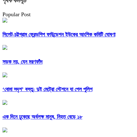
পৃথক কর্মসূচি
Popular Post
সিলেট-চট্টগ্রাম ফ্রেন্ডশিপ ফাউন্ডেশন ইউকের আংশিক কমিটি ঘোষণা
সড়ক নয়, যেন মরণফাঁদ
‘বোমা সদৃশ’ বস্তু: দুই মেট্রো স্টেশনে যা পেল পুলিশ
এক দিনে ঢুকেছে অর্ধলক্ষ মানুষ, নিহত বেড়ে ১৮