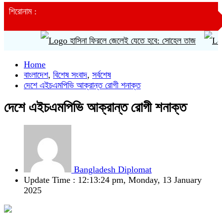
শিরোনাম :
হাসিনা ফিরলে জেলেই যেতে হবে: সোহেল তাজ
কৃ
Home
বাংলাদেশ
,
বিশেষ সংবাদ
,
সর্বশেষ
দেশে এইচএমপিভি আক্রান্ত রোগী শনাক্ত
দেশে এইচএমপিভি আক্রান্ত রোগী শনাক্ত
Bangladesh Diplomat
Update Time : 12:13:24 pm, Monday, 13 January
2025