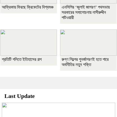
আফ্রিকায় ফিরছে ক্রিকেটের বিশ্বমঞ্চ
এনসিপির ‘জুলাই জাগরণ’ পথসভায়
সরকারের সমালোচনায় নাসীরুদ্দীন
পাটওয়ারী
প্রতিটি গলিতে ইতিহাসের গল্প
রুগ্ণ শিল্পের পুনর্জাগরণই হতে পারে
অর্থনীতির নতুন শক্তি
Last Update