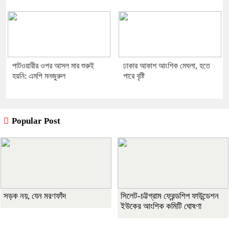
পাটওয়ারীর ওপর আসল মার শুরুই
ঢাকার আকাশ আংশিক মেঘলা, হতে
হয়নি: এমপি মনজুরুল
পারে বৃষ্টি
Popular Post
সড়ক নয়, যেন মরণফাঁদ
সিলেট-চট্টগ্রাম ফ্রেন্ডশিপ ফাউন্ডেশন
ইউকের আংশিক কমিটি ঘোষণা