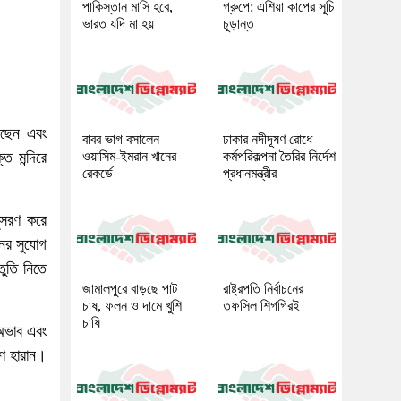
পাকিস্তান মাসি হবে,
গ্রুপে: এশিয়া কাপের সূচি
ভারত যদি মা হয়
চূড়ান্ত
েছেন এবং
বাবর ভাগ বসালেন
ঢাকার নদীদূষণ রোধে
 মন্দিরে
ওয়াসিম-ইমরান খানের
কর্মপরিকল্পনা তৈরির নির্দেশ
রেকর্ডে
প্রধানমন্ত্রীর
নুসরণ করে
নের সুযোগ
তুতি নিতে
জামালপুরে বাড়ছে পাট
রাষ্ট্রপতি নির্বাচনের
চাষ, ফলন ও দামে খুশি
তফসিল শিগগিরই
চাষি
 অভাব এবং
াণ হারান।