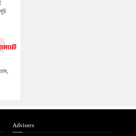
ই
সূচি
চাষ,
Advisers