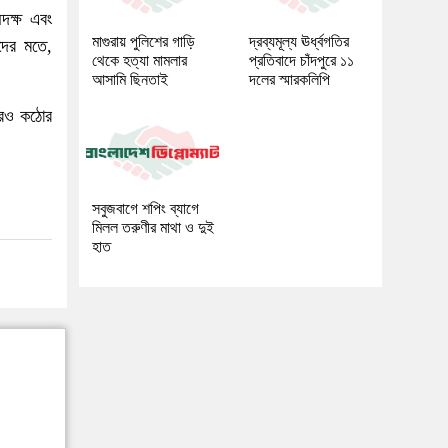
অদক্ষ এবং
মাগুরায় পুলিশের গাড়ি
দ্রব্যমূল্য ঊর্ধ্বগতির
ীদের মতে,
থেকে হত্যা মামলার
প্রতিবাদে চাঁদপুরে ১১
আসামি ছিনতাই
দলের স্মারকলিপি
 আরও কঠোর
সবুজবাগে শপিং ব্যাগে
মিলল তরুণীর মাথা ও দুই
হাত