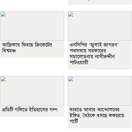
আফ্রিকায় ফিরছে ক্রিকেটের
এনসিপির ‘জুলাই জাগরণ’
বিশ্বমঞ্চ
পথসভায় সরকারের
সমালোচনায় নাসীরুদ্দীন
পাটওয়ারী
প্রতিটি গলিতে ইতিহাসের গল্প
ভারতে আবার আন্দোলনের
ইঙ্গিত, বৈঠকে বসছে ককরোচ
পার্টি