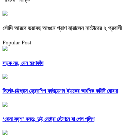
সৌদি আরবে ভয়াবহ আগুনে প্রাণ হারালেন নাটোরের ২ প্রবাসী
Popular Post
সড়ক নয়, যেন মরণফাঁদ
সিলেট-চট্টগ্রাম ফ্রেন্ডশিপ ফাউন্ডেশন ইউকের আংশিক কমিটি ঘোষণা
‘বোমা সদৃশ’ বস্তু: দুই মেট্রো স্টেশনে যা পেল পুলিশ