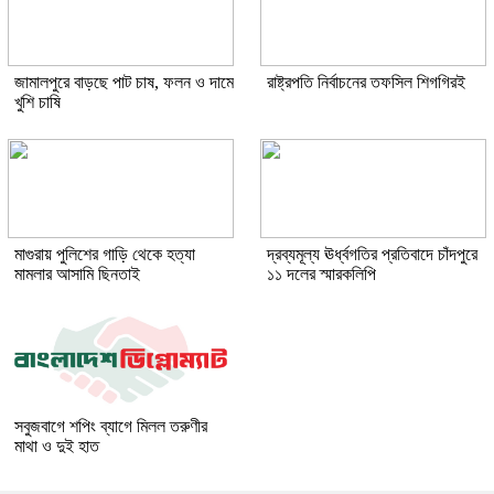
জামালপুরে বাড়ছে পাট চাষ, ফলন ও দামে
রাষ্ট্রপতি নির্বাচনের তফসিল শিগগিরই
খুশি চাষি
মাগুরায় পুলিশের গাড়ি থেকে হত্যা
দ্রব্যমূল্য ঊর্ধ্বগতির প্রতিবাদে চাঁদপুরে
মামলার আসামি ছিনতাই
১১ দলের স্মারকলিপি
সবুজবাগে শপিং ব্যাগে মিলল তরুণীর
মাথা ও দুই হাত