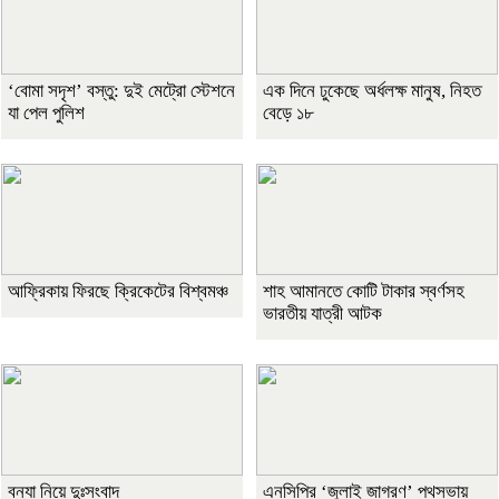
‘বোমা সদৃশ’ বস্তু: দুই মেট্রো স্টেশনে
এক দিনে ঢুকেছে অর্ধলক্ষ মানুষ, নিহত
যা পেল পুলিশ
বেড়ে ১৮
আফ্রিকায় ফিরছে ক্রিকেটের বিশ্বমঞ্চ
শাহ আমানতে কোটি টাকার স্বর্ণসহ
ভারতীয় যাত্রী আটক
বন্যা নিয়ে দুঃসংবাদ
এনসিপির ‘জুলাই জাগরণ’ পথসভায়