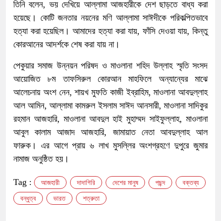
তিনি বলেন, ভয় দেখিয়ে আল্লামা আজহারীকে দেশ ছাড়তে বাধ্য করা
হয়েছে। কোটি জনতার নয়নের মণি আল্লামা সাঈদীকে পরিকল্পিতভাবে
হত্যা করা হয়েছিল। আমাদের হত্যা করা যায়, ফাঁসি দেওয়া যায়, কিন্তু
কোরআনের আদর্শকে শেষ করা যায় না।
পেকুয়ার সমাজ উন্নয়ন পরিষদ ও মাওলানা শহিদ উল্লাহ স্মৃতি সংসদ
আয়োজিত ৮ম তাফসিরুল কোরআন মাহফিলে অন্যান্যের মাঝে
আলেচনায় অংশ নেন, শায়খ মুফতি কাজী ইব্রাহিম, মাওলানা আবদুল্লাহ
আল আমিন, আল্লামা কামরুল ইসলাম সাঈদ আনসারী, মাওলানা সাদিকুর
রহমান আজহারি, মাওলানা আবদুল হাই মুহাম্মদ সাইফুল্লাহ, মাওলানা
আবুল কালাম আজাদ আজহারি, জামায়াত নেতা আবদুল্লাহ আল
ফারুক। এর আগে প্রায় ৬ লাখ মুসল্লির অংশগ্রহণে দুপুরে জুমার
নামাজ অনুষ্ঠিত হয়।
Tag :
আজহারী
দাদাগিরি
দেশের মানুষ
পছন্দ
বক্তব্য
বন্ধুত্ব
ভারত
শত্রুতা