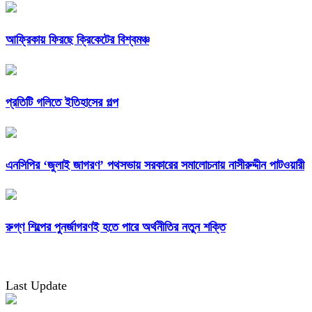
আফ্রিকায় ফিরছে ক্রিকেটের বিশ্বমঞ্চ
প্রতিটি গলিতে ইতিহাসের গল্প
এনসিপির ‘জুলাই জাগরণ’ পথসভায় সরকারের সমালোচনায় নাসীরুদ্দীন পাটওয়ারী
রুগ্ণ শিল্পের পুনর্জাগরণই হতে পারে অর্থনীতির নতুন শক্তি
Last Update