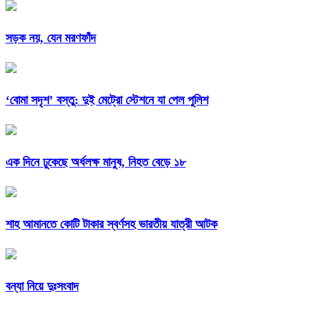
সড়ক নয়, যেন মরণফাঁদ
‘বোমা সদৃশ’ বস্তু: দুই মেট্রো স্টেশনে যা পেল পুলিশ
এক দিনে ঢুকেছে অর্ধলক্ষ মানুষ, নিহত বেড়ে ১৮
শাহ আমানতে কোটি টাকার স্বর্ণসহ ভারতীয় যাত্রী আটক
বন্যা নিয়ে দুঃসংবাদ