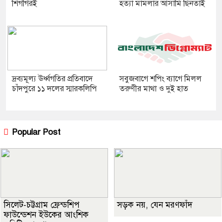
শিগগিরই
হত্যা মামলার আসামি ছিনতাই
দ্রব্যমূল্য ঊর্ধ্বগতির প্রতিবাদে
সবুজবাগে শপিং ব্যাগে মিলল
চাঁদপুরে ১১ দলের স্মারকলিপি
তরুণীর মাথা ও দুই হাত
Popular Post
সিলেট-চট্টগ্রাম ফ্রেন্ডশিপ
সড়ক নয়, যেন মরণফাঁদ
ফাউন্ডেশন ইউকের আংশিক