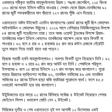
একমাত্র স্বীকৃত ব্যাটার মাহমুদউল্লাহ রিয়াদ। শঙ্কা জেগেছিল, ১২৫ কিংবা
১৩০ রানের মধ্যে ইনিংস গুটিয়ে যাওয়ার। সেখান থেকে রিয়াদ-তানজিমের ৯২
রানের জুটি সফরকারীদের মান বাঁচানো ২২৭ রানের পুঁজি এনে দিয়েছে।
ওয়ানডেতে অষ্টম উইকেটে এতদিন বাংলাদেশের রেকর্ড রানের জুটি ছিল মোহাম্মদ
সাইফউদ্দিন ও মোহাম্মদ মিঠুনের। ২০১৯ সালে নেপিয়ারে নিউজিল্যান্ডের বিপক্ষে
৮৪ রানের জুটি গড়েছিলেন তারা। তবে আজ ওয়েস্ট ইন্ডজের বিপক্ষে রিয়াদ-
তানজিমের দারুণ ইনিংস খেললেও তানজিমের আক্ষেপ থেকে যাবে ফিফটি না
পাওয়ার। ৬২ বলে ৪ চার ও ২ ছক্কায় ৪৫ রান করে রস্টন চেজকে স্ট্রেইট
তুলে মারতে গিয়ে তারই হাতে ধরা পড়েন।
ক্রিজে স্থায়ী হননি মাহমুদউল্লাহও। অবশ্য ফিফটি তুলে নিয়েছেন তিনি। ৯২
বলে ৪ ছক্কা ও ২ চারে ৬২ রান করে আউট হন তিনি। শেষদিকে শরিফুল
ইসলামের ৮ বলে ১৫ রানের ইনিংসে ২২৭ রান সংগ্রহ করে বাংলাদেশ। পুরো
ম্যাচে রিয়াদের ব্যক্তিগত সর্বোচ্চ ৬২, তানজিদ তামিমের ৪৬ এবং তানজিম
সাকিবের ৪৫ রানের ইনিংস ছাড়া বাকি ব্যাটাররা পুরোদমে ব্যর্থ। ফলে ৪৫.৫
ওভারেই অলআউট হয়ে যায় বাংলাদেশ।
উইন্ডিজদের হয়ে মাত্র ২২ রানের বিনিময়ে সর্বোচ্চ ৪ উইকেট নিয়েছেন পেসার
জেইডেন সিলস। গুদাকেশ মোতি নেন ২ উইকেট।
সিরিজের তৃতীয় ও শেষ ওয়ানডেতে দুই দল আগামী ১২ ডিসেম্বর একই