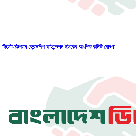
সিলেট-চট্টগ্রাম ফ্রেন্ডশিপ ফাউন্ডেশন ইউকের আংশিক কমিটি ঘোষণা