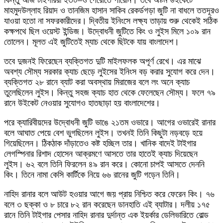
মাহমুদউল্লাহ রিয়াদ ও তানজিম হাসান সাকিব রেকর্ডগড়া জুটি না বাধলে ততদূরও
যাওয়া হতো না সফরকারীদের। দ্বিতীয় ইনিংসে লক্ষ্য তাড়ায় শুরু থেকেই সঠিক
কক্ষপথে ছিল ওয়েস্ট ইন্ডিজ। উদ্বোধনী জুটিতে কিং ও লুইস মিলে ১০৯ রান
তোলেন। মূলত এই জুটিতেই ম্যাচ থেকে ছিটকে যায় বাংলাদেশ।
তবে দুজনই ফিরেছেন ব্যক্তিগত দুটি মাইলফলক অপূর্ণ রেখে। এর মাঝে
অবশ্য সৌম্য সরকার ক্যাচ ছেড়ে লুইসের ইনিংস বড় করার সুযোগ করে দেন।
ব্যক্তিগত ২৮ রানে ব্যাট করা অবস্থায় মিরাজের বলে লং অনে ক্যাচ
তুলেছিলেন লুইস। কিন্তু সহজ ক্যাচ হাত থেকে ফেলেছেন সৌম্য। ফলে ৭৯
রানে উইকেট নেওয়ার সুযোগও হাতছাড়া হয় বাংলাদেশের।
পরে ক্যারিবীয়দের উদ্বোধনী জুটি ভাঙে ২১তম ওভারে। আগের ওভারেই রানার
বলে আঘাত পেয়ে বেশ ভুগছিলেন লুইস। তখনই তিনি কিছুটা নড়বড়ে হয়ে
গিয়েছিলেন। ঠিকঠাক দাঁড়াতেও কষ্ট হচ্ছিল তার। খানিক বাদেই টাইগার
লেগস্পিনার রিশাদ হোসেন আক্রমণে আসতে তার হাতেই ক্যাচ দিয়েছেন
লুইস। ৬২ বলে তিনি ফিরলেন ৪৯ রান করে। কোনো চাপই আসতে দেননি
কিং। তিনে নামা কেসি কার্টিকে নিয়ে ৬৬ রানের জুটি গড়েন তিনি।
নাহিদ রানার বলে আউট হওয়ার আগে জয় প্রায় নিশ্চিত করে ফেরেন কিং। ৭৬
বলে ৩ ছক্কা ও ৮ চারে ৮২ রান করেছেন ডানহাতি এই ব্যাটার। দলীয় ১৭৫
রানে তিনি টাইগার পেসার নাহিদ রানার দুর্দান্ত এক ইয়র্কার ডেলিভারিতে বোল্ড