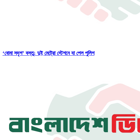
‘বোমা সদৃশ’ বস্তু: দুই মেট্রো স্টেশনে যা পেল পুলিশ