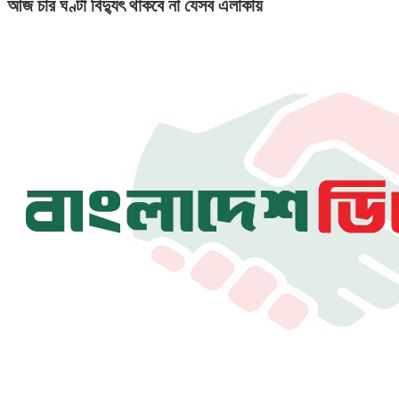
আজ চার ঘণ্টা বিদ্যুৎ থাকবে না যেসব এলাকায়