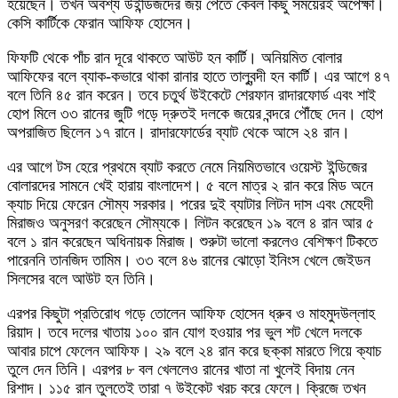
হয়েছেন। তখন অবশ্য উইন্ডিজদের জয় পেতে কেবল কিছু সময়েরই অপেক্ষা।
কেসি কার্টিকে ফেরান আফিফ হোসেন।
ফিফটি থেকে পাঁচ রান দূরে থাকতে আউট হন কার্টি। অনিয়মিত বোলার
আফিফের বলে ব্যাক-কভারে থাকা রানার হাতে তালুবন্দী হন কার্টি। এর আগে ৪৭
বলে তিনি ৪৫ রান করেন। তবে চতুর্থ উইকেটে শেরফান রাদারফোর্ড এবং শাই
হোপ মিলে ৩৩ রানের জুটি গড়ে দ্রুতই দলকে জয়ের বন্দরে পৌঁছে দেন। হোপ
অপরাজিত ছিলেন ১৭ রানে। রাদারফোর্ডের ব্যাট থেকে আসে ২৪ রান।
এর আগে টস হেরে প্রথমে ব্যাট করতে নেমে নিয়মিতভাবে ওয়েস্ট ইন্ডিজের
বোলারদের সামনে খেই হারায় বাংলাদেশ। ৫ বলে মাত্র ২ রান করে মিড অনে
ক্যাচ দিয়ে ফেরেন সৌম্য সরকার। পরের দুই ব্যাটার লিটন দাস এবং মেহেদী
মিরাজও অনুসরণ করেছেন সৌম্যকে। লিটন করেছেন ১৯ বলে ৪ রান আর ৫
বলে ১ রান করেছেন অধিনায়ক মিরাজ। শুরুটা ভালো করলেও বেশিক্ষণ টিকতে
পারেননি তানজিদ তামিম। ৩৩ বলে ৪৬ রানের ঝোড়ো ইনিংস খেলে জেইডন
সিলসের বলে আউট হন তিনি।
এরপর কিছুটা প্রতিরোধ গড়ে তোলেন আফিফ হোসেন ধ্রুব ও মাহমুদউল্লাহ
রিয়াদ। তবে দলের খাতায় ১০০ রান যোগ হওয়ার পর ভুল শট খেলে দলকে
আবার চাপে ফেলেন আফিফ। ২৯ বলে ২৪ রান করে ছক্কা মারতে গিয়ে ক্যাচ
তুলে দেন তিনি। এরপর ৮ বল খেললেও রানের খাতা না খুলেই বিদায় নেন
রিশাদ। ১১৫ রান তুলতেই তারা ৭ উইকেট খরচ করে ফেলে। ক্রিজে তখন