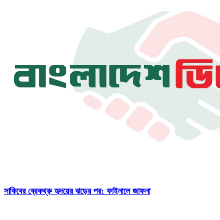
সাকিবের ব্রেকথ্রু হৃদয়ের ঝড়ের পর: ফাইনালে জাফনা