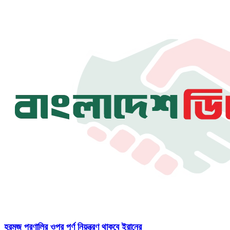
হরমুজ প্রণালির ওপর পূর্ণ নিয়ন্ত্রণ থাকবে ইরানের