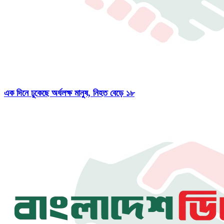
এক দিনে ঢুকেছে অর্ধলক্ষ মানুষ, নিহত বেড়ে ১৮