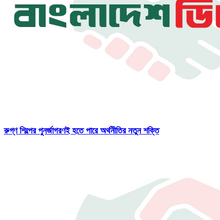
রুগ্ণ শিল্পের পুনর্জাগরণই হতে পারে অর্থনীতির নতুন শক্তি