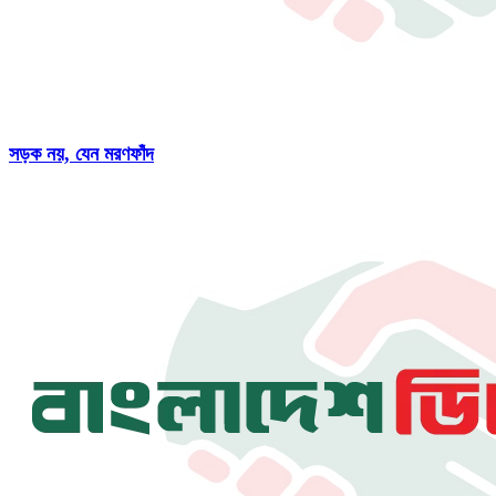
সড়ক নয়, যেন মরণফাঁদ