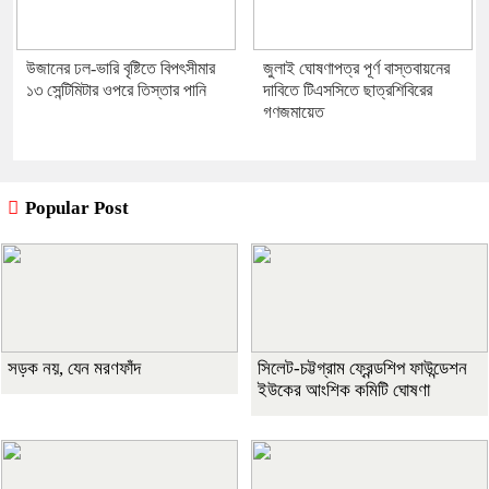
উজানের ঢল-ভারি বৃষ্টিতে বিপৎসীমার
জুলাই ঘোষণাপত্র পূর্ণ বাস্তবায়নের
১৩ সেন্টিমিটার ওপরে তিস্তার পানি
দাবিতে টিএসসিতে ছাত্রশিবিরের
গণজমায়েত
Popular Post
সড়ক নয়, যেন মরণফাঁদ
সিলেট-চট্টগ্রাম ফ্রেন্ডশিপ ফাউন্ডেশন
ইউকের আংশিক কমিটি ঘোষণা