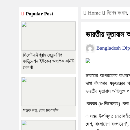
Home
বিশেষ সংবাদ
,
Popular Post
ভারতীয় দূতাবাস 
Bangladesh Dip
সিলেট-চট্টগ্রাম ফ্রেন্ডশিপ
ফাউন্ডেশন ইউকের আংশিক কমিটি
ঘোষণা
ভারতের আগরতলায় বাংলাদেশ
দাঙ্গা বাঁধানোর ষড়যন্ত্র
ভারতীয় দূতাবাস অভিমুখে পদ
রোববার (৮ ডিসেম্বর) বেলা স
সড়ক নয়, যেন মরণফাঁদ
এ সময় উপস্থিত নেতাকর্মীদ
দেশ, বাংলাদেশ বাংলাদেশ’,