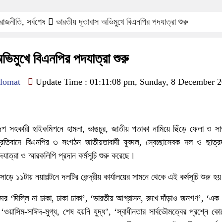
রাজনীতি
,
সর্বশেষ
ভারতীয় দূতাবাস অভিমুখে বিএনপির পদযাত্রা শুরু
অভিমুখে বিএনপির পদযাত্রা শুরু
lomat
Update Time : 01:11:08 pm, Sunday, 8 December 
 সহকারী হাইকমিশনে হামলা, ভাঙচুর, জাতীয় পতাকা নামিয়ে ছিঁড়ে ফেলা ও সাম্
ের প্রতিবাদে বিএনপির ৩ সংগঠন জাতীয়তাবাদী যুবদল, স্বেচ্ছাসেবক দল ও ছাত্
যাত্রা ও স্মারকলিপি প্রদান কর্মসূচি শুরু করেছে।
াড়ে ১১টায় নয়াপল্টনে দলটির কেন্দ্রীয় কার্যালয়ের সামনে থেকে এই কর্মসূচি শুরু হ
ের ‘দিল্লি না ঢাকা, ঢাকা ঢাকা’, ‘ভারতীয় আগ্রাসন, রুখে দাঁড়াও জনগণ’, ‘এ
 ‘ওয়াসিম-সাঈদ-মুগ্ধ, শেষ হয়নি যুদ্ধ’, ‘স্বাধীনতার সার্বভৌমত্বের প্রশ্নে