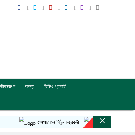
জীবনযাপন
অনন্য
ভিডিও গ্যালারী
×
হাসপাতালে মিঠুন চক্রবর্তী
ইনফান্তিনোর ক্ষমাপ্রার্থ