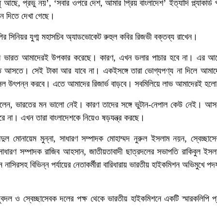
 আছে, প্রভু নয়’, ‘সবার ওপরে দেশ, আমার প্রিয় বাংলাদেশ’ ইত্যাদি প্ল্যাকার্ড প
ান দিতে দেখা গেছে।
ির সিনিয়র যুগ্ম মহাসচিব অ্যাডভোকেট রুহুল কবির রিজভী বক্তব্য রাখেন।
করে ভারত আমাদেরই উপকার করেছে। কারণ, এখন ডলার পাচার হবে না। এর 
ে আসতে। সেই টাকা আর যাবে না। একইসঙ্গে তারা ভোগ্যপণ্য না দিলে আমাদ
 ফসল উৎপন্ন করবে। এতে আমাদের রিজার্ভ বাড়বে। সবমিলিয়ে লাভ আমাদেরই হল
লেন, ভারতের মন ভালো নেই। কারণ তাদের সঙ্গে ভুটান-নেপাল কেউ নেই। আস
পারে না। এখন তারা বাংলাদেশকে নিয়েও ষড়যন্ত্র করছে।
ল মোনায়েম মুন্না, সাধারণ সম্পাদক মোহাম্মদ নুরুল ইসলাম নয়ন, স্বেচ্ছাস
াধারণ সম্পাদক রাজিব আহসান, জাতীয়তাবাদী ছাত্রদলের সভাপতি রাকিবুল ইসলা
ন নাসিরসহ বিভিন্ন পর্যায়ের নেতাকর্মীরা বারিধারায় ভারতীয় হাইকমিশন অভিমুখে পদযা
যুবদল ও স্বেচ্ছাসেবক দলের পক্ষ থেকে ভারতীয় হাইকমিশনে একটি স্মারকলিপি প