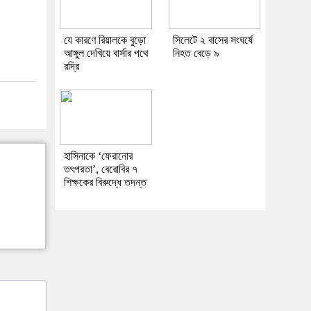
যে কারণে রিয়ালকে বুড়ো
সিলেটে ২ বাসের সংঘর্ষে
আঙ্গুল দেখিয়ে বার্সার পথে
নিহত বেড়ে ৯
রদ্রি
হাসিনাকে ‘ফেরানোর
তৎপরতা’, বেরোবির ৭
শিক্ষকের বিরুদ্ধে তদন্ত