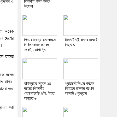
্রদর্শন ও
বিশ্বকাপ বর্জন করবে
উয়েফা
আগে অনেক
ের দেশের
শিবচর স্বাস্থ্য কমপ্লেক্সে
সিলেটে দুই বাসের সংঘর্ষে
ো।
চিকিৎসকসহ জনবল
নিহত ৯
সংকট, ভোগান্তি
লে তাদের
েবক দলের
ম রাকিব,
থাইল্যান্ডে স্কুলে ১৪
প্যারাসেইলিংয়ে পর্যটক
ত্রা শুরু
বছরের শিক্ষার্থীর
নিহতের মামলার প্রধান
এলোপাতাড়ি গুলি, নিহত
আসামি গ্রেপ্তার
অন্তত ৬
্রদান করা