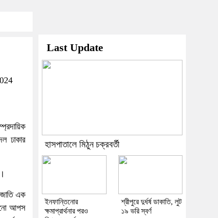
Last Update
2024
প্রদায়িক
রদল ঢাকার
হাসপাতালে মিঠুন চক্রবর্তী
য়।
ক জাতি এক
ইনফান্তিনোর
শ্রীপুরে দুর্ধর্ষ ডাকাতি, লুট
 কোনো আপস
ক্ষমাপ্রার্থনার পরও
১৯ ভরি স্বর্ণ