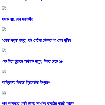
সড়ক নয়, যেন মরণফাঁদ
‘বোমা সদৃশ’ বস্তু: দুই মেট্রো স্টেশনে যা পেল পুলিশ
এক দিনে ঢুকেছে অর্ধলক্ষ মানুষ, নিহত বেড়ে ১৮
আফ্রিকায় ফিরছে ক্রিকেটের বিশ্বমঞ্চ
শাহ আমানতে কোটি টাকার স্বর্ণসহ ভারতীয় যাত্রী আটক