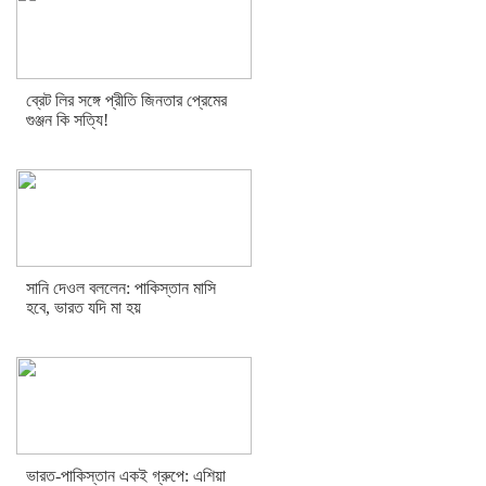
ব্রেট লির সঙ্গে প্রীতি জিনতার প্রেমের
গুঞ্জন কি সত্যি!
সানি দেওল বললেন: পাকিস্তান মাসি
হবে, ভারত যদি মা হয়
ভারত-পাকিস্তান একই গ্রুপে: এশিয়া