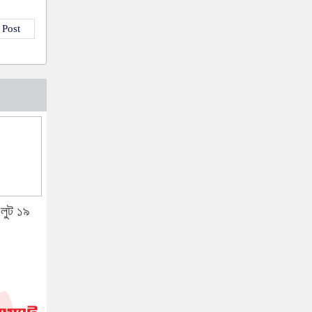
 Post
, লুট ১৯