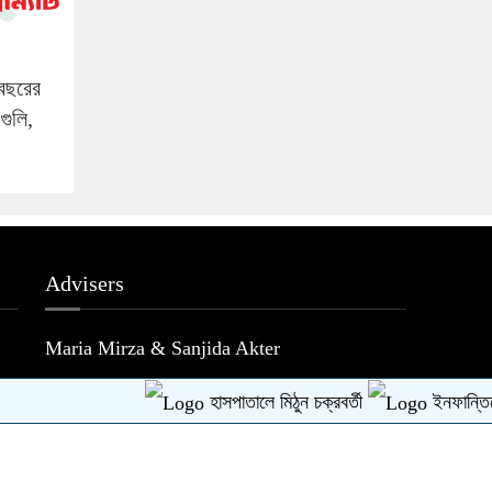
 বছরের
গুলি,
Advisers
Maria Mirza & Sanjida Akter
হাসপাতালে মিঠুন চক্রবর্তী
ইনফান্তিনোর ক
Design & Developed BY
Nayem Hasan