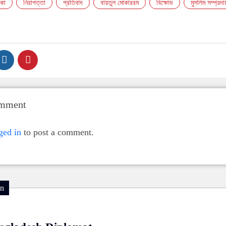
াকা
নিরাপত্তা
প্রতিবাদ
বায়তুল মোকাররম
বিক্ষোভ
মুসলিম সম্প্রদায
omment
ged in
to post a comment.
on