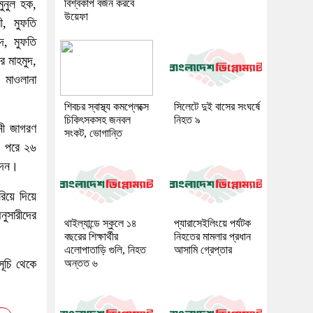
মুনুল হক,
বিশ্বকাপ বর্জন করবে
উয়েফা
ী, মুফতি
দ, মুফতি
 মাহমুদ,
, মাওলানা
শিবচর স্বাস্থ্য কমপ্লেক্সে
সিলেটে দুই বাসের সংঘর্ষে
চিকিৎসকসহ জনবল
নিহত ৯
নী জাগরণ
সংকট, ভোগান্তি
)। পরে ২৬
 দেন।
য়ে দিয়ে
নুসারীদের
থাইল্যান্ডে স্কুলে ১৪
প্যারাসেইলিংয়ে পর্যটক
বছরের শিক্ষার্থীর
নিহতের মামলার প্রধান
এলোপাতাড়ি গুলি, নিহত
আসামি গ্রেপ্তার
সূচি থেকে
অন্তত ৬