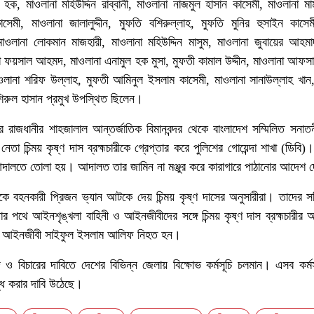
ক, মাওলানা মহিউদ্দিন রাব্বানী, মাওলানা নাজমুল হাসান কাসেমী, মাওলানা মা
েমী, মাওলানা জালালুদ্দীন, মুফতি বশিরুল্লাহ, মুফতি মুনির হুসাইন কাসেম
াওলানা লোকমান মাজহারী, মাওলানা মহিউদ্দিন মাসুম, মাওলানা জুবায়ের আহমা
ফয়সাল আহমদ, মাওলানা এনামুল হক মুসা, মুফতী কামাল উদ্দীন, মাওলানা আফসার
াওলানা শরিফ উল্লাহ, মুফতী আমিনুল ইসলাম কাসেমী, মাওলানা সানাউল্লাহ খান
িরুল হাসান প্রমুখ উপস্থিত ছিলেন।
 রাজধানীর শাহজালাল আন্তর্জাতিক বিমানবন্দর থেকে বাংলাদেশ সম্মিলিত সনাত
া চিন্ময় কৃষ্ণ দাস ব্রহ্মচারীকে গ্রেপ্তার করে পুলিশের গোয়েন্দা শাখা (ডিবি
র আদালতে তোলা হয়। আদালত তার জামিন না মঞ্জুর করে কারাগারে পাঠানোর আদেশ
বহনকারী প্রিজন ভ্যান আটকে দেয় চিন্ময় কৃষ্ণ দাসের অনুসারীরা। তাদের সরি
েয়ার পথে আইনশৃঙ্খলা বাহিনী ও আইনজীবীদের সঙ্গে চিন্ময় কৃষ্ণ দাস ব্রহ্মচারীর অ
রুণ আইনজীবী সাইফুল ইসলাম আলিফ নিহত হন।
ও বিচারের দাবিতে দেশের বিভিন্ন জেলায় বিক্ষোভ কর্মসূচি চলমান। এসব কর্ম
িদ্ধ করার দাবি উঠেছে।