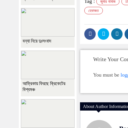
Tag :
জুমার নামাজ
ঢ
হেফাজত
বন্যা নিয়ে দুঃসংবাদ
Write Your C
You must be
log
আফ্রিকায় ফিরছে ক্রিকেটের
বিশ্বমঞ্চ
About Author Informati