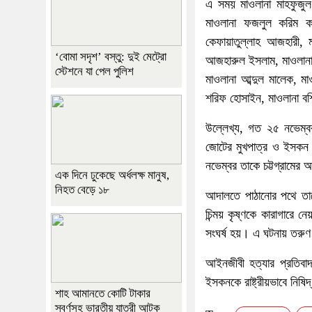
এ সময় মাওলানা মাহফুজুল হ
মাওলানা ফজলুল করিম কাস
কেফায়াতুল্লাহ আজহারী, ম
‘বোমা সদৃশ’ বস্তু: দুই মেট্রো
আজহারুল ইসলাম, মাওলানা 
স্টেশনে যা পেল পুলিশ
মাওলানা আব্দুল মালেক, ম
শরিফ হোসাইন, মাওলানা বশ
উল্লেখ্য, গত ২৫ নভেম্বর
জোটের মুখপাত্র ও ইসকন নেত
নভেম্বর তাকে চট্টগ্রামে
এক দিনে ঢুকেছে অর্ধলক্ষ মানুষ,
নিহত বেড়ে ১৮
আদালতে পাঠানোর পথে তাকে 
চিন্ময় কৃষ্ণকে কারাগারে ন
সংঘর্ষ হয়। এ ঘটনায় ত
আইনজীবী হত্যার প্রতিবাদ 
ইসকনকে রাষ্ট্রীয়ভাবে নিষ
শাহ আমানতে কোটি টাকার
স্বর্ণসহ ভারতীয় যাত্রী আটক