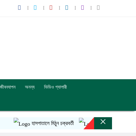
জীবনযাপন
অনন্য
ভিডিও গ্যালারী
×
হাসপাতালে মিঠুন চক্রবর্তী
ইনফান্তিনোর ক্ষমাপ্রার্থনা