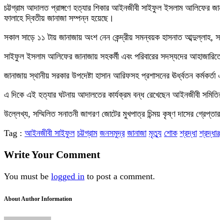
চট্টগ্রাম আদালত প্রাঙ্গণে হত্যার শিকার আইনজীবী সাইফুল ইসলাম আলিফের জ
ফালাহে দ্বিতীয় জানাজা সম্পন্ন হয়েছে।
সকাল সাড়ে ১১ টায় জানাজায় অংশ নেন কেন্দ্রীয় সমন্বয়ক হাসনাত আব্দুল্লাহ, স
সাইফুল ইসলাম আলিফের জানাজায় সহকর্মী এবং পরিবারের সদস্যদের আহাজারিতে স
জানাজায় স্থানীয় সরকার উপদেষ্টা হাসান আরিফসহ প্রশাসনের ঊর্ধ্বতন কর্মকর্
এ দিকে এই হত্যার ঘটনায় আদালতের কার্যক্রম বন্ধ রেখেছেন আইনজীবী সমিতির 
উল্লেখ্য, সম্মিলিত সনাতনী জাগরণ জোটের মুখপাত্র চিন্ময় কৃষ্ণ দাসের গ্রেপ
Tag :
আইনজীবী সাইফুল
চট্টগ্রাম
জনসমুদ্র
জানাজা
মৃত্যু
শোক
শ্রদ্ধা
শ্রদ্ধাঞ
Write Your Comment
You must be
logged in
to post a comment.
About Author Information