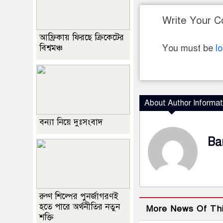
Write Your 
আফ্রিকায় ফিরছে ক্রিকেটের
বিশ্বমঞ্চ
You must be
l
About Author Informat
বন্যা নিয়ে দুঃসংবাদ
Ba
রুগ্ণ শিল্পের পুনর্জাগরণই
হতে পারে অর্থনীতির নতুন
More News Of Th
শক্তি