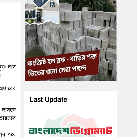
ষ্ণ দাস
।
েপ্তারের
Last Update
্ণ দাসকে
 ভারতের
লার পরে