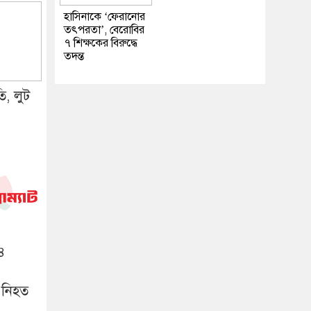
হাসিনাকে ‘ফেরানোর
তৎপরতা’, বেরোবির
৭ শিক্ষকের বিরুদ্ধে
তদন্ত
তি, লুট
১৪
 নিহত