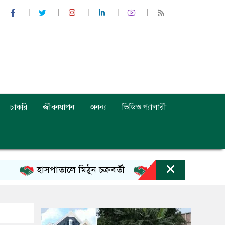
চাকরি
জীবনযাপন
অনন্য
ভিডিও গ্যালারী
×
হাসপাতালে মিঠুন চক্রবর্তী
ইনফান্তিনোর ক্ষমাপ্রার্থ