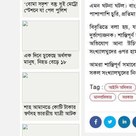
‘বোমা সদৃশ’ বস্তু: দুই মেট্রো
এমন ঘটনা ঘটল। বাংলাদ
স্টেশনে যা পেল পুলিশ
পাশাপাশি চুরি, প্রতিম
বিবৃতিতে বলা হয়, 
দুর্ভাগ্যজনক। শান্তিপূ
অভিযোগ আনা উচিত। আম
সংখ্যালঘুদের ওপর হামল
এক দিনে ঢুকেছে অর্ধলক্ষ
মানুষ, নিহত বেড়ে ১৮
আমরা শান্তিপূর্ণ সমা
সকল সংখ্যালঘুদের নি
Tag :
আইনি অধিকার
মানবাধিকার
সরকার
শাহ আমানতে কোটি টাকার
স্বর্ণসহ ভারতীয় যাত্রী আটক