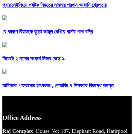
প্যারাসেইলিংয়ে পর্যটক নিহতের মামলার প্রধান আসামি গ্রেপ্তার
যে কারণে রিয়ালকে বুড়ো আঙ্গুল দেখিয়ে বার্সার পথে রদ্রি
সিলেটে ২ বাসের সংঘর্ষে নিহত বেড়ে ৯
হাসিনাকে ‘ফেরানোর তৎপরতা’, বেরোবির ৭ শিক্ষকের বিরুদ্ধে তদন্ত
Office Address
Raj Complex
House No: 187, Elephant Road, Hatirpool