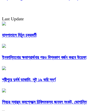
Last Update
হাসপাতালে মিঠুন চক্রবর্তী
ইনফান্তিনোর ক্ষমাপ্রার্থনার পরও বিশ্বকাপ বর্জন করবে উয়েফা
শ্রীপুরে দুর্ধর্ষ ডাকাতি, লুট ১৯ ভরি স্বর্ণ
শিবচর স্বাস্থ্য কমপ্লেক্সে চিকিৎসকসহ জনবল সংকট, ভোগান্তি