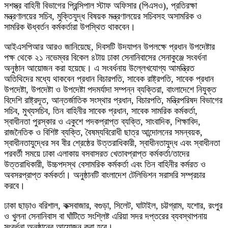
সশস্ত্র বাহিনী বিভাগের প্রিন্সিপাল স্টাফ অফিসার (পিএসও), প্রতিরক্ষা
মন্ত্রণালয়ের সচিব, মুক্তিযুদ্ধ বিষয়ক মন্ত্রণালয়ের সচিবসহ অসামরিক ও
সামরিক ঊধ্বর্তন কর্মকর্তারা উপস্থিত থাকবেন।
আইএসপিআর আরও জানিয়েছে, দিবসটি উদযাপন উপলক্ষে প্রধান উপদেষ্টার
পক্ষ থেকে ২১ নভেম্বর বিকেল ৪টায় ঢাকা সেনানিবাসের সেনাকুঞ্জে সংবর্ধনা
অনুষ্ঠান আয়োজন করা হয়েছে। এ সংবর্ধনায় উল্লেখযোগ্য আমন্ত্রিত
অতিথিদের মধ্যে থাকবেন প্রধান বিচারপতি, সাবেক রাষ্ট্রপতি, সাবেক প্রধান
উপদেষ্টা, উপদেষ্টা ও উপদেষ্টা পদমর্যাদা সম্পন্ন ব্যক্তিরা, বাংলাদেশে নিযুক্ত
বিদেশি রাষ্ট্রদূত, আন্তর্জাতিক সংস্থার প্রধান, বিচারপতি, মন্ত্রিপরিষদ বিভাগের
সচিব, মুখ্যসচিব, তিন বাহিনীর সাবেক প্রধান, সাবেক সামরিক কর্মকর্তা,
স্বাধীনতা পুরস্কার ও একুশে পদকপ্রাপ্ত ব্যক্তি, সাংবাদিক, শিক্ষাবিদ,
রাজনৈতিক ও বিশিষ্ট ব্যক্তি, বৈষম্যবিরোধী ছাত্র আন্দোলনের সমন্বয়ক,
স্বাধীনতাযুদ্ধের সব বীর শ্রেষ্ঠের উত্তরাধিকারী, স্বাধীনতাযুদ্ধ এবং স্বাধীনতা
পরবর্তী সময়ে ঢাকা এলাকায় বসবাসরত খেতাবপ্রাপ্ত কর্মকর্তা/তাদের
উত্তরাধিকারী, উচ্চপদস্থ বেসামরিক কর্মকর্তা এবং তিন বাহিনীর কর্মরত ও
অবসরপ্রাপ্ত কর্মকর্তা। অনুষ্ঠানটি বাংলাদেশ টেলিভিশন সরাসরি সম্প্রচার
করবে।
ঢাকা ছাড়াও বরিশাল, কক্সবাজার, বগুড়া, সিলেট, ঘাটাইল, চট্টগ্রাম, যশোর, রংপুর
ও খুলনা সেনানিবাস বা ঘাঁটিতে সংশ্লিষ্ট এরিয়া সদর দপ্তরের ব্যবস্থাপনায়
সংবর্ধনা অনুষ্ঠানের আয়োজন করা হবে।