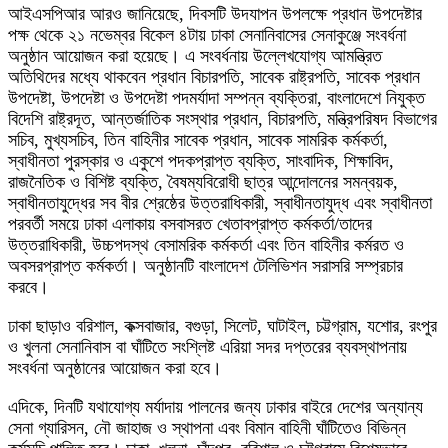
আইএসপিআর আরও জানিয়েছে, দিবসটি উদযাপন উপলক্ষে প্রধান উপদেষ্টার
পক্ষ থেকে ২১ নভেম্বর বিকেল ৪টায় ঢাকা সেনানিবাসের সেনাকুঞ্জে সংবর্ধনা
অনুষ্ঠান আয়োজন করা হয়েছে। এ সংবর্ধনায় উল্লেখযোগ্য আমন্ত্রিত
অতিথিদের মধ্যে থাকবেন প্রধান বিচারপতি, সাবেক রাষ্ট্রপতি, সাবেক প্রধান
উপদেষ্টা, উপদেষ্টা ও উপদেষ্টা পদমর্যাদা সম্পন্ন ব্যক্তিরা, বাংলাদেশে নিযুক্ত
বিদেশি রাষ্ট্রদূত, আন্তর্জাতিক সংস্থার প্রধান, বিচারপতি, মন্ত্রিপরিষদ বিভাগের
সচিব, মুখ্যসচিব, তিন বাহিনীর সাবেক প্রধান, সাবেক সামরিক কর্মকর্তা,
স্বাধীনতা পুরস্কার ও একুশে পদকপ্রাপ্ত ব্যক্তি, সাংবাদিক, শিক্ষাবিদ,
রাজনৈতিক ও বিশিষ্ট ব্যক্তি, বৈষম্যবিরোধী ছাত্র আন্দোলনের সমন্বয়ক,
স্বাধীনতাযুদ্ধের সব বীর শ্রেষ্ঠের উত্তরাধিকারী, স্বাধীনতাযুদ্ধ এবং স্বাধীনতা
পরবর্তী সময়ে ঢাকা এলাকায় বসবাসরত খেতাবপ্রাপ্ত কর্মকর্তা/তাদের
উত্তরাধিকারী, উচ্চপদস্থ বেসামরিক কর্মকর্তা এবং তিন বাহিনীর কর্মরত ও
অবসরপ্রাপ্ত কর্মকর্তা। অনুষ্ঠানটি বাংলাদেশ টেলিভিশন সরাসরি সম্প্রচার
করবে।
ঢাকা ছাড়াও বরিশাল, কক্সবাজার, বগুড়া, সিলেট, ঘাটাইল, চট্টগ্রাম, যশোর, রংপুর
ও খুলনা সেনানিবাস বা ঘাঁটিতে সংশ্লিষ্ট এরিয়া সদর দপ্তরের ব্যবস্থাপনায়
সংবর্ধনা অনুষ্ঠানের আয়োজন করা হবে।
এদিকে, দিনটি যথাযোগ্য মর্যাদায় পালনের জন্য ঢাকার বাইরে দেশের অন্যান্য
সেনা গ্যারিসন, নৌ জাহাজ ও স্থাপনা এবং বিমান বাহিনী ঘাঁটিতেও বিভিন্ন