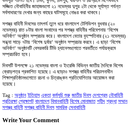
কর্মসূচি পালিত হবে। ঢাকা, খুলনা, চাঁদপুর, বরিশাল ও চট্টগ্রামে বিশেষভাবে
সজ্জিত নৌবাহিনীর জাহাজগুলো ২১ নভেম্বর দুপুর ২টা থেকে সূর্যাস্ত পর্যন্ত
সর্বসাধারণের দেখার জন্য কাছের ঘাটসমূহে নোঙর করা থাকবে।
সশস্ত্র বাহিনী দিবসের তাৎপর্য তুলে ধরে বাংলাদেশ টেলিভিশন বুধবার (২০
নভেম্বর) রাত ৮টার বাংলা সংবাদের পর সশস্ত্র বাহিনীর পরিবেশনায় ‘বিশেষ
অনির্বাণ’ অনুষ্ঠান সম্প্রচার করে। বাংলাদেশ বেতার বৃহস্পতিবার (২১ নভেম্বর)
সন্ধ্যা সাড়ে ৭টায় ‘বিশেষ দুর্বার’ অনুষ্ঠান সম্প্রচার করবে। এ ছাড়া ‘বিশেষ
অনির্বাণ’ অনুষ্ঠানটি বেসরকারি টিভি চ্যানেলগুলোতে পরবর্তীতে পর্যায়ক্রমে
সম্প্রচারিত হবে।
দিবসটি উপলক্ষে ২১ নভেম্বর বাংলা ও ইংরেজি বিভিন্ন জাতীয় দৈনিকে বিশেষ
ক্রোড়পত্র প্রকাশিত হয়েছে। এ ছাড়াও সশস্ত্র বাহিনীর পরিচালনাধীন
শিক্ষাপ্রতিষ্ঠানগুলোতে রচনা ও চিত্রাঙ্কন প্রতিযোগিতার আয়োজন করা
হয়েছে।
Tag :
অনুষ্ঠান
ইতিহাস
একতা
কর্মসূচি শুরু
জাতীয়
দিবস
দেশপ্রেম
নৌবাহিনী
প্রতিরক্ষা
প্রেক্ষাপট
বাংলাদেশ
বিমানবাহিনী
বিশেষ মোনাজাত
শহীদ
শ্রদ্ধা
সম্মান
সশস্ত্র বাহিনী
সশস্ত্র বাহিনী দিবস
সামরিক
সেনাবাহিনী
Write Your Comment