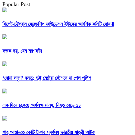
Popular Post
সিলেট-চট্টগ্রাম ফ্রেন্ডশিপ ফাউন্ডেশন ইউকের আংশিক কমিটি ঘোষণা
সড়ক নয়, যেন মরণফাঁদ
‘বোমা সদৃশ’ বস্তু: দুই মেট্রো স্টেশনে যা পেল পুলিশ
এক দিনে ঢুকেছে অর্ধলক্ষ মানুষ, নিহত বেড়ে ১৮
শাহ আমানতে কোটি টাকার স্বর্ণসহ ভারতীয় যাত্রী আটক