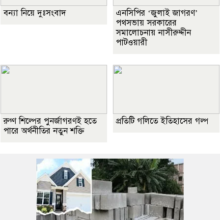
বন্যা নিয়ে দুঃসংবাদ
এনসিপির ‘জুলাই জাগরণ’
পথসভায় সরকারের
সমালোচনায় নাসীরুদ্দীন
পাটওয়ারী
রুগ্ণ শিল্পের পুনর্জাগরণই হতে
প্রতিটি গলিতে ইতিহাসের গল্প
পারে অর্থনীতির নতুন শক্তি