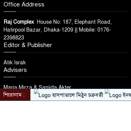
Office Address
Raj Complex
House No: 187, Elephant Road,
Hatirpool Bazar, Dhaka-1209 || Mobile: 0176-
2398823
Editor & Publisher
Atik Israk
Advisers
Maria Mirza & Sanjida Akter
শিরোনাম :
হাসপাতালে মিঠুন চক্রবর্তী
ইনফান্তি
© All rights reserved © banlgadeshdiplomat.com
Design & Developed BY
Nayem Hasan