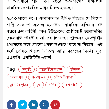
এ অভিযানে প্রায় তিন বছরে উভয়পক্ষের লাখ-লাখ
সামরিক-বেসামরিক মানুষ নিহত হয়েছেন।
২০২৩ সালে মস্কো একাধিকবার ইঙ্গিত দিয়েছে যে কিয়েভ
শান্তি সংলাপে আসলে ইউক্রেনে সামরিক অভিযান বন্ধ
করবে রুশ বাহিনী; কিন্তু ইউক্রেনের প্রেসিডেন্ট ভলোদিমির
জেলেনস্কি পরিষ্কার জানিয়ে দিয়েছেন পুতিনের নেতৃত্বাধীন
প্রশাসনের সঙ্গে কোনো প্রকার সংলাপে যাবে না কিয়েভ। এই
মর্মে প্রেসিডেন্সিয়াল ডিক্রিও জারি করেছেন তিনি। সূত্র:
এএফপি, এনডিটিভি ওয়ার্ল্ড
Tag :
অনুমতি
আন্তর্জাতিক সংকট
ইউক্রেন
চলমান যুদ্ধ
পরমাণু অস্ত্র
বৈশ্বিক নিরাপত্তা
ভ্লাদিমির পুতিন
যুদ্ধ
রাশিয়া
রুশ বাহিনী