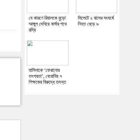
যে কারণে রিয়ালকে বুড়ো
সিলেটে ২ বাসের সংঘর্ষে
আঙ্গুল দেখিয়ে বার্সার পথে
নিহত বেড়ে ৯
রদ্রি
হাসিনাকে ‘ফেরানোর
তৎপরতা’, বেরোবির ৭
শিক্ষকের বিরুদ্ধে তদন্ত