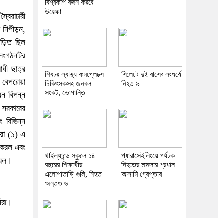
বিশ্বকাপ বর্জন করবে
উয়েফা
্বৈরাচারী
 নিপীড়ন,
জড়িত ছিল
 সংগঠনটির
ধী ছাত্র
শিবচর স্বাস্থ্য কমপ্লেক্সে
সিলেটে দুই বাসের সংঘর্ষে
 বেপরোয়া
চিকিৎসকসহ জনবল
নিহত ৯
সংকট, ভোগান্তি
বন বিপন্ন
 সরকারের
ং বিভিন্ন
ারা (১) এ
া করল এবং
থাইল্যান্ডে স্কুলে ১৪
প্যারাসেইলিংয়ে পর্যটক
করল।
বছরের শিক্ষার্থীর
নিহতের মামলার প্রধান
এলোপাতাড়ি গুলি, নিহত
আসামি গ্রেপ্তার
অন্তত ৬
থীরা।