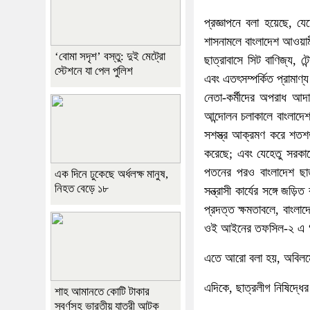
প্রজ্ঞাপনে বলা হয়েছে, যে
শাসনামলে বাংলাদেশ আওয়ামী
‘বোমা সদৃশ’ বস্তু: দুই মেট্রো
ছাত্রাবাসে সিট বাণিজ্য, ট
স্টেশনে যা পেল পুলিশ
এবং এতৎসম্পর্কিত প্রামাণ্
নেতা-কর্মীদের অপরাধ আদ
আন্দোলন চলাকালে বাংলাদেশ
সশস্ত্র আক্রমণ করে শতশত
করেছে; এবং যেহেতু সরকা
পতনের পরও বাংলাদেশ ছাত্রল
এক দিনে ঢুকেছে অর্ধলক্ষ মানুষ,
নিহত বেড়ে ১৮
সন্ত্রাসী কার্যের সঙ্গে জ
প্রদত্ত ক্ষমতাবলে, বাংলা
ওই আইনের তফসিল-২ এ ‘বাংল
এতে আরো বলা হয়, অবিলম্
এদিকে, ছাত্রলীগ নিষিদ্ধের 
শাহ আমানতে কোটি টাকার
স্বর্ণসহ ভারতীয় যাত্রী আটক