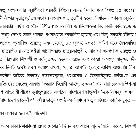
হেতু বাংলাদেশের স্বাধীনতা পরবর্তী বিভিন্ন সময়ে বিশেষ করে বিগত ১৫ বছরের স
 লীগের ভ্রাতৃপ্রতিম সংগঠন বাংলাদেশ ছাত্রলীগ হত্যা, নির্যাতন, গণরুম কেন্দ্রিক
েন্ডারবাজী, ধর্ষণ ও যৌন নিপীড়নসহ নানাবিধ জননিরাপত্তা বিঘ্নকারী কর্মকাণ্ডে 
য তথ্য দেশের সকল প্রধান গণমাধ্যমে প্রকাশিত হয়েছে এবং কিছু সন্ত্রাসী ঘটনায়
ালতেও প্রমাণিত হয়েছে; এবং যেহেতু ১৫ জুলাই ২০২৪ তারিখ হতে বৈষম্যবিরো
 ছাত্রলীগের নেতাকর্মীরা আন্দোলনরত ছাত্র-ছাত্রী ও সাধারণ জনগণকে উন্মত্ত ও
 নিরপরাধ শিক্ষার্থী ও ব্যক্তিদের হত্যা করেছে এবং আরো অসংখ্য মানুষের জী
রের নিকট যথেষ্ট তথ্য-প্রমাণ রয়েছে যে, ৫ আগস্ট ২০২৪ তারিখ আওয়ামী লীগ
ীগ রাষ্ট্রের বিরুদ্ধে ষড়যন্ত্রমূলক, ধ্বংসাত্মক ও উস্কানিমূলক কর্মকাণ্ড এব
ড়িত রহিয়াছে; সেহেতু সরকার ‘সন্ত্রাস বিরোধী আইন, ২০০৯’ এর ধারা ১৮ এর উপ-ধ
দেশ আওয়ামী লীগের ভ্রাতৃপ্রতিম সংগঠন ‘বাংলাদেশ ছাত্রলীগ’-কে নিষিদ্ধ ঘোষণ
াদেশ ছাত্রলীগ’ নামীয় ছাত্র সংগঠনকে নিষিদ্ধ সত্ত্বা হিসাবে তালিকাভুক্ত 
বে কার্যকর হবে এই আদেশ।
খবরে ঢাকা বিশ্ববিদ্যালয়সহ দেশের বিভিন্ন ক্যাম্পাসে আনন্দ মিছিল করেছে শিক্ষার্