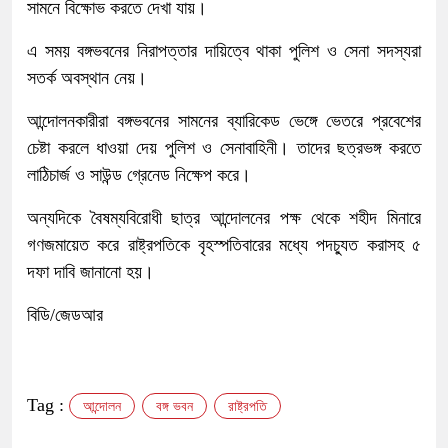
সামনে বিক্ষোভ করতে দেখা যায়।
এ সময় বঙ্গভবনের নিরাপত্তার দায়িত্বে থাকা পুলিশ ও সেনা সদস্যরা
সতর্ক অবস্থান নেয়।
আন্দোলনকারীরা বঙ্গভবনের সামনের ব্যারিকেড ভেঙ্গে ভেতরে প্রবেশের
চেষ্টা করলে ধাওয়া দেয় পুলিশ ও সেনাবাহিনী। তাদের ছত্রভঙ্গ করতে
লাঠিচার্জ ও সাউন্ড গ্রেনেড নিক্ষেপ করে।
অন্যদিকে বৈষম্যবিরোধী ছাত্র আন্দোলনের পক্ষ থেকে শহীদ মিনারে
গণজমায়েত করে রাষ্ট্রপতিকে বৃহস্পতিবারের মধ্যে পদচ্যুত করাসহ ৫
দফা দাবি জানানো হয়।
বিডি/জেডআর
Tag :
আন্দোলন
বঙ্গ ভবন
রাষ্ট্রপতি