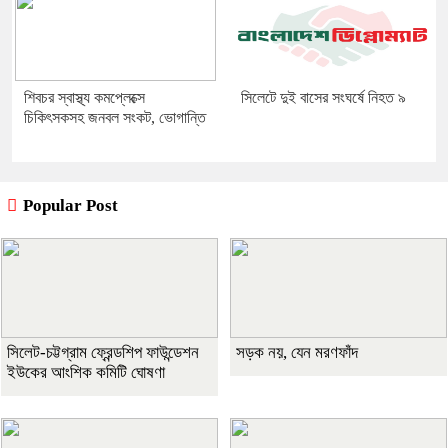
শিবচর স্বাস্থ্য কমপ্লেক্সে
সিলেটে দুই বাসের সংঘর্ষে নিহত ৯
চিকিৎসকসহ জনবল সংকট, ভোগান্তি
Popular Post
সিলেট-চট্টগ্রাম ফ্রেন্ডশিপ ফাউন্ডেশন
সড়ক নয়, যেন মরণফাঁদ
ইউকের আংশিক কমিটি ঘোষণা