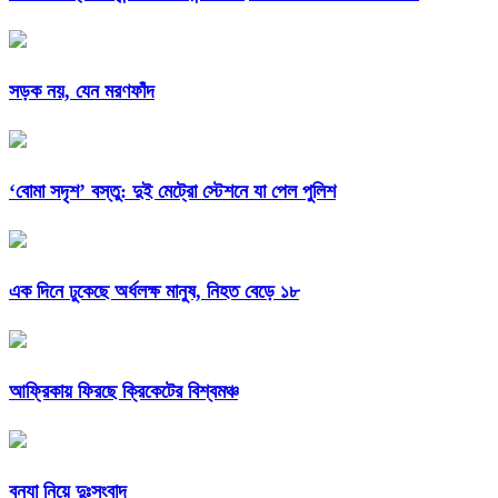
সড়ক নয়, যেন মরণফাঁদ
‘বোমা সদৃশ’ বস্তু: দুই মেট্রো স্টেশনে যা পেল পুলিশ
এক দিনে ঢুকেছে অর্ধলক্ষ মানুষ, নিহত বেড়ে ১৮
আফ্রিকায় ফিরছে ক্রিকেটের বিশ্বমঞ্চ
বন্যা নিয়ে দুঃসংবাদ