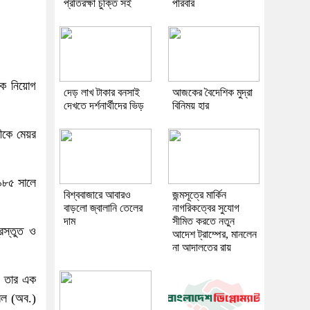
প্রতিরক্ষা চুক্তি সই
পরিবার
ক নিয়োগ
দেড় লাখ টাকার বনসাই
আজকের বৈদেশিক মুদ্রা
দেখতে দর্শনার্থীদের ভিড়
বিনিময় হার
তীকে মেয়র
১৯৮৫ সালে
বিশ্ববাজারে আবারও
জন্মসূত্রে মার্কিন
বাড়লো জ্বালানি তেলের
নাগরিকত্বের সুযোগ
দাম
সীমিত করতে নতুন
্রস্তুত ও
আদেশ ট্রাম্পের, মানলেন
না আদালতের রায়
যে তার এক
রেল (অব.)