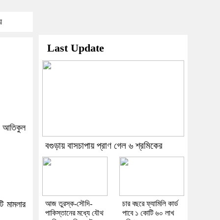
র
Last Update
র আতিকুল
বগুড়ায় বাসচাপায় প্রাণ গেল ৬ শ্রমিকের
টি মামলার
আজ তুরস্ক-সৌদি-
চার বছরে ফ্যামিলি কার্ড
পাকিস্তানের মধ্যে যৌথ
পাবে ১ কোটি ৬০ লাখ