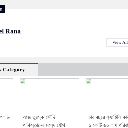
on
el Rana
View All
s Category
গেল ৬
আজ তুরস্ক-সৌদি-
চার বছরে ফ্যামিলি কার
পাকিস্তানের মধ্যে যৌথ
১ কোটি ৬০ লাখ পরিব