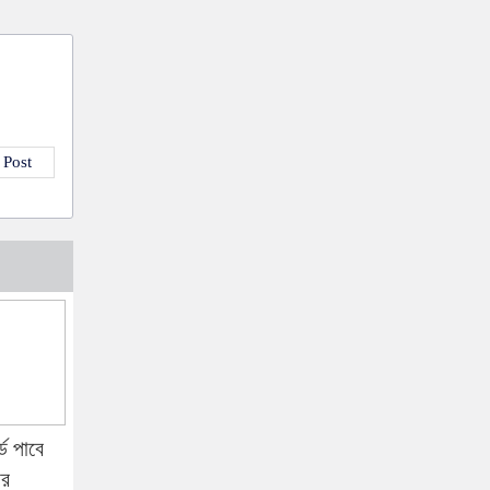
 Post
্ড পাবে
ার