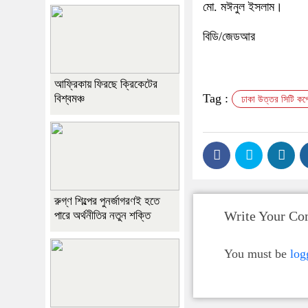
মো. মঈনুল ইসলাম।
বিডি/জেডআর
আফ্রিকায় ফিরছে ক্রিকেটের
Tag :
বিশ্বমঞ্চ
ঢাকা উত্তর সিটি কর্
রুগ্ণ শিল্পের পুনর্জাগরণই হতে
Write Your C
পারে অর্থনীতির নতুন শক্তি
You must be
log