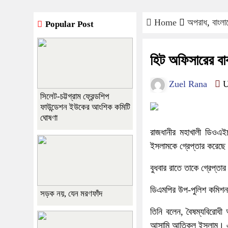
Home
অপরাধ
,
বাংলা
Popular Post
হিট অফিসারের বাব
Zuel Rana
U
সিলেট-চট্টগ্রাম ফ্রেন্ডশিপ
ফাউন্ডেশন ইউকের আংশিক কমিটি
ঘোষণা
রাজধানীর মহাখালী ডিওএ
ইসলামকে গ্রেপ্তার করেছে
বুধবার রাতে তাকে গ্রেপ্তা
ডিএমপির উপ-পুলিশ কমিশনার
সড়ক নয়, যেন মরণফাঁদ
তিনি বলেন, বৈষম্যবিরোধী
আসামি আতিকুল ইসলাম। এর