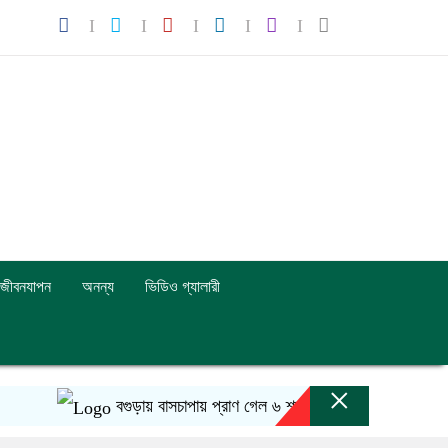
জীবনযাপন
অনন্য
ভিডিও গ্যালারী
×
বগুড়ায় বাসচাপায় প্রাণ গেল ৬ শ্রমিকের
আজ তুরস্ক-স