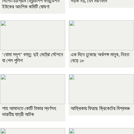
সিলেট-চট্টগ্রাম ফ্রেন্ডশিপ ফাউন্ডেশন
সড়ক নয়, যেন মরণফাঁদ
ইউকের আংশিক কমিটি ঘোষণা
‘বোমা সদৃশ’ বস্তু: দুই মেট্রো স্টেশনে
এক দিনে ঢুকেছে অর্ধলক্ষ মানুষ, নিহত
যা পেল পুলিশ
বেড়ে ১৮
শাহ আমানতে কোটি টাকার স্বর্ণসহ
আফ্রিকায় ফিরছে ক্রিকেটের বিশ্বমঞ্চ
ভারতীয় যাত্রী আটক