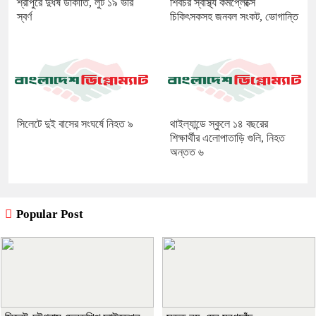
শ্রীপুরে দুর্ধর্ষ ডাকাতি, লুট ১৯ ভরি
শিবচর স্বাস্থ্য কমপ্লেক্সে
স্বর্ণ
চিকিৎসকসহ জনবল সংকট, ভোগান্তি
সিলেটে দুই বাসের সংঘর্ষে নিহত ৯
থাইল্যান্ডে স্কুলে ১৪ বছরের
শিক্ষার্থীর এলোপাতাড়ি গুলি, নিহত
অন্তত ৬
Popular Post