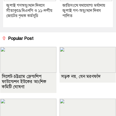
জুলাই গণঅভ্যুত্থান দিবসে
জাতিসংঘে যথাযোগ্য মর্যাদায়
সীতাকুণ্ডে বিএনপি ও ১১-দলীয়
জুলাই গণ-অভ্যুত্থান দিবস
জোটের পৃথক কর্মসূচি
পালিত
Popular Post
সিলেট-চট্টগ্রাম ফ্রেন্ডশিপ
সড়ক নয়, যেন মরণফাঁদ
ফাউন্ডেশন ইউকের আংশিক
কমিটি ঘোষণা