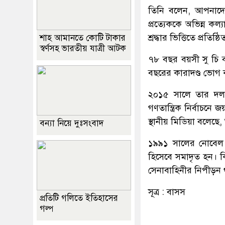
তিনি বলেন, আপনাদের 
প্রত্যেককে অভিন্ন কল
শ্রদ্ধার ভিত্তিতে প্রতিষ্ঠি
শাহ আমানতে কোটি টাকার
স্বর্ণসহ ভারতীয় যাত্রী আটক
৭৮ বছর বয়সী সু চি 
বছরের কারাদণ্ড ভোগ
২০১৫ সালে তার দল ‘
গণতান্ত্রিক নির্বাচন
স্থানীয় মিডিয়া বলেছে, 
বন্যা নিয়ে দুঃসংবাদ
১৯৯১ সালের নোবেল শ
হিসেবে সমাদৃত হন। কি
সেনাবাহিনীর নিপীড়ন থ
সূত্র : বাসস
প্রতিটি গলিতে ইতিহাসের
গল্প