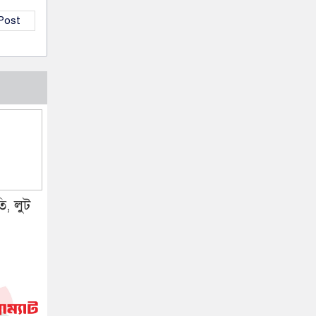
 Post
তি, লুট