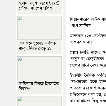
‘বোমা সদৃশ’ বস্তু: দুই মেট্রো
স্টেশনে যা পেল পুলিশ
মিয়ানমারের আটক সাবেক
পোপ ফ্রান্সিস।
মঙ্গলবার (২৪ সেপ্টেম্
এ খবর জানায়।
এক দিনে ঢুকেছে অর্ধলক্ষ
মানুষ, নিহত বেড়ে ১৮
পোপ চলতি মাসের শু
জেসুস বা জেসুইটসের
ছেলের সাথে দেখা করেছ
ইতালীয় দৈনিক ‘কুরি
সেপ্টেম্বরের মধ্যে ইন
আফ্রিকায় ফিরছে ক্রিকেটের
প্রতিবেদন প্রকাশ করে
বিশ্বমঞ্চ
প্রতিবেদনে বলা হয়,
না। আমাদের কিছু কর