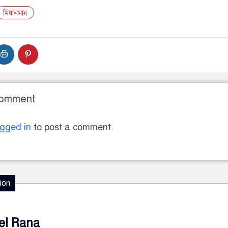
মিয়ানমার
Comment
ogged in
to post a comment.
ion
el Rana