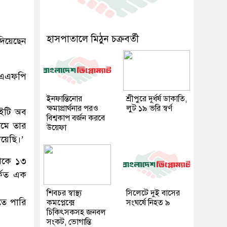
হাসপাতালে মিঠুন চক্রবর্তী
দিয়েছেন
থা এএফপি
ইনফান্তিনোর
শ্রীপুরে দুর্ধর্ষ ডাকাতি,
ক্ষমাপ্রার্থনার পরও
লুট ১৯ ভরি স্বর্ণ
াইটি অব
বিশ্বকাপ বর্জন করবে
োমে তার
উয়েফা
িয়েছি।’
থেকে ১৩
র্কিত এক
শিবচর স্বাস্থ্য
সিলেটে দুই বাসের
তে পারি
কমপ্লেক্সে
সংঘর্ষে নিহত ৯
চিকিৎসকসহ জনবল
সংকট, ভোগান্তি