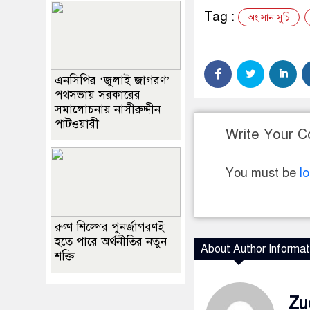
Tag :
অং সান সুচি
এনসিপির ‘জুলাই জাগরণ’
পথসভায় সরকারের
সমালোচনায় নাসীরুদ্দীন
পাটওয়ারী
Write Your 
You must be
l
রুগ্ণ শিল্পের পুনর্জাগরণই
হতে পারে অর্থনীতির নতুন
About Author Informat
শক্তি
Zu