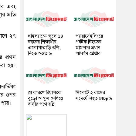
কার এবং
ার প্রতি
যোগে ২৭
থাইল্যান্ডে স্কুলে ১৪
প্যারাসেইলিংয়ে
বছরের শিক্ষার্থীর
পর্যটক নিহতের
এলোপাতাড়ি গুলি,
মামলার প্রধান
নিহত অন্তত ৬
আসামি গ্রেপ্তার
র প্রথম
করা হয়।
বর্তিকা
যে কারণে রিয়ালকে
সিলেটে ২ বাসের
ঠীর ওপর
বুড়ো আঙ্গুল দেখিয়ে
সংঘর্ষে নিহত বেড়ে ৯
স পায়।
বার্সার পথে রদ্রি