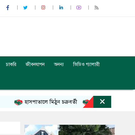
চাকরি
জীবনযাপন
অনন্য
ভিডিও গ্যালারী
×
হাসপাতালে মিঠুন চক্রবর্তী
ইনফান্তিনোর ক্ষমাপ্রার্থনা