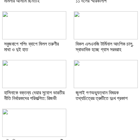
মামলার আসামি ছিনতাই
১১ দলের স্মারকলিপি
সবুজবাগে শপিং ব্যাগে মিলল তরুণীর
বিকল এলএনজি টার্মিনাল আংশিক চালু,
মাথা ও দুই হাত
স্বাভাবিক হচ্ছে গ্যাস সরবরাহ
হাসিনাকে বক্তব্য দেয়ার সুযোগ ভারতীয়
জুলাই গণঅভ্যুত্থান বিষয়ক
নীতি নির্ধারকদের পরিকল্পিত: রিজভী
তথ্যচিত্রের ত্রুটিতে দুঃখ প্রকাশ