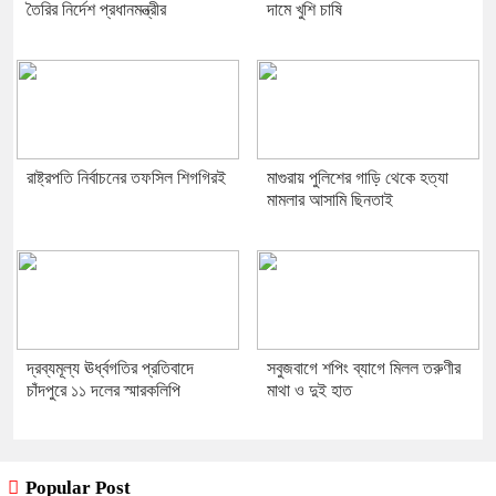
তৈরির নির্দেশ প্রধানমন্ত্রীর
দামে খুশি চাষি
রাষ্ট্রপতি নির্বাচনের তফসিল শিগগিরই
মাগুরায় পুলিশের গাড়ি থেকে হত্যা
মামলার আসামি ছিনতাই
দ্রব্যমূল্য ঊর্ধ্বগতির প্রতিবাদে
সবুজবাগে শপিং ব্যাগে মিলল তরুণীর
চাঁদপুরে ১১ দলের স্মারকলিপি
মাথা ও দুই হাত
Popular Post