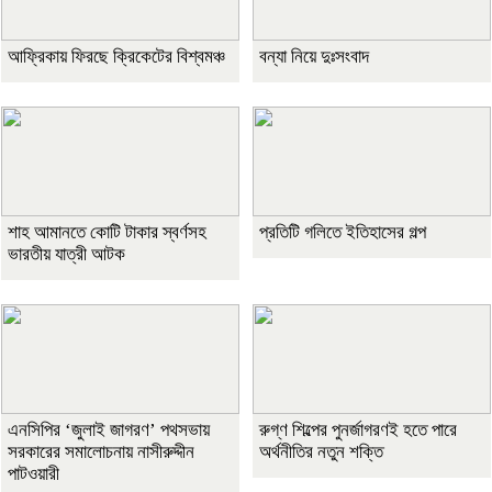
আফ্রিকায় ফিরছে ক্রিকেটের বিশ্বমঞ্চ
বন্যা নিয়ে দুঃসংবাদ
শাহ আমানতে কোটি টাকার স্বর্ণসহ
প্রতিটি গলিতে ইতিহাসের গল্প
ভারতীয় যাত্রী আটক
এনসিপির ‘জুলাই জাগরণ’ পথসভায়
রুগ্ণ শিল্পের পুনর্জাগরণই হতে পারে
সরকারের সমালোচনায় নাসীরুদ্দীন
অর্থনীতির নতুন শক্তি
পাটওয়ারী