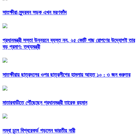
সাতক্ষীরা-সুন্দরবন সড়ক এখন মরণফাঁদ
প্রধানমন্ত্রী সস্তা উন্নয়নে ব্যস্ত নন, ২৫ কোটি গাছ রোপণের উদ্যোগই তার
বড় প্রমাণ: তথ্যমন্ত্রী
সাতক্ষীরায় ছাত্রদলের ওপর ছাত্রলীগের হামলায় আহত ১০ : ৩ জন গুরুতর
মাতারবাড়ীতে পৌঁছেছেন প্রধানমন্ত্রী তারেক রহমান
লম্বা চুলে বিশ্বরেকর্ড গড়লেন ভারতীয় নারী