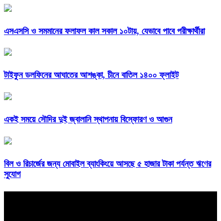
এসএসসি ও সমমানের ফলাফল কাল সকাল ১০টায়, যেভাবে পাবে পরীক্ষার্থীরা
টাইফুন ডলফিনের আঘাতের আশঙ্কা, চীনে বাতিল ১৪০০ ফ্লাইট
একই সময়ে সৌদির দুই জ্বালানি স্থাপনায় বিস্ফোরণ ও আগুন
বিল ও রিচার্জের জন্য মোবাইল ব্যাংকিংয়ে আসছে ৫ হাজার টাকা পর্যন্ত ঋণের
সুযোগ