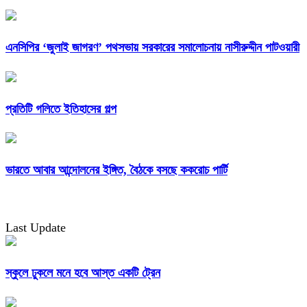
এনসিপির ‘জুলাই জাগরণ’ পথসভায় সরকারের সমালোচনায় নাসীরুদ্দীন পাটওয়ারী
প্রতিটি গলিতে ইতিহাসের গল্প
ভারতে আবার আন্দোলনের ইঙ্গিত, বৈঠকে বসছে ককরোচ পার্টি
Last Update
স্কুলে ঢুকলে মনে হবে আস্ত একটি ট্রেন