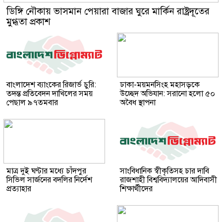
ডিঙ্গি নৌকায় ভাসমান পেয়ারা বাজার ঘুরে মার্কিন রাষ্ট্রদূতের
মুগ্ধতা প্রকাশ
বাংলাদেশ ব্যাংকের রিজার্ভ চুরি:
ঢাকা-ময়মনসিংহ মহাসড়কে
তদন্ত প্রতিবেদন দাখিলের সময়
উচ্ছেদ অভিযান: সরানো হলো ৫০
পেছাল ৯৭তমবার
অবৈধ স্থাপনা
মাত্র দুই ঘণ্টার মধ্যে চাঁদপুর
সাংবিধানিক স্বীকৃতিসহ চার দাবি
সিভিল সার্জনের বদলির নির্দেশ
রাজশাহী বিশ্ববিদ্যালয়ের আদিবাসী
প্রত্যাহার
শিক্ষার্থীদের