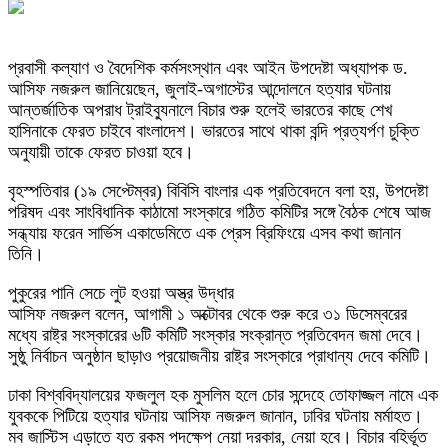
প্রবাসী কল্যাণ ও বৈদেশিক কর্মসংস্থান এবং আইন উপদেষ্টা অধ্যাপক ড.
আসিফ নজরুল জানিয়েছেন, জুলাই-অগাস্টের আন্দোলনে হত্যার ঘটনায়
আন্তর্জাতিক অপরাধ ট্রাইব্যুনালে বিচার শুরু হলেই ভারতের কাছে শেখ
হাসিনাকে ফেরত চাইবে বাংলাদেশ। ভারতের সাথে থাকা বন্দি প্রত্যর্পণ চুক্তি
অনুযায়ী তাকে ফেরত চাওয়া হবে।
বৃহস্পতিবার (১৯ সেপ্টেম্বর) বিবিসি বাংলার এক প্রতিবেদনে বলা হয়, উপদেষ্টা
পরিষদ এবং সাংবিধানিক কাঠামো সংস্কারে গঠিত কমিটির সঙ্গে বৈঠক শেষে আজ
সন্ধ্যায় ফরেন সার্ভিস একাডেমিতে এক প্রেস ব্রিফিংয়ে এসব কথা জানান
তিনি।
পুকুরের পানি সেচে লুট হওয়া অস্ত্র উদ্ধার
আসিফ নজরুল বলেন, আগামী ১ অক্টোবর থেকে শুরু করে ৩১ ডিসেম্বরের
মধ্যে রাষ্ট্র সংস্কারের ৬টি কমিটি সংস্কার সংক্রান্ত প্রতিবেদন জমা দেবে।
সুষ্ঠু নির্বাচন অনুষ্ঠান ছাড়াও প্রয়োজনীয় রাষ্ট্র সংস্কারে প্রাধান্য দেবে কমিটি।
ঢাকা বিশ্ববিদ্যালয়ের ফজলুল হক মুসলিম হলে চোর সন্দেহে তোফাজ্জল নামে এক
যুবককে পিটিয়ে হত্যার ঘটনায় আসিফ নজরুল জানান, ঢাবির ঘটনায় মর্মাহত।
মব জাস্টিস এড়াতে যত রকম পদক্ষেপ নেয়া দরকার, নেয়া হবে। বিচার বহির্ভূত