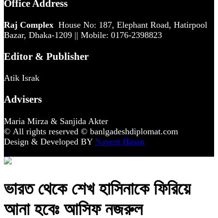
Office Address
Raj Complex
House No: 187, Elephant Road, Hatirpool
Bazar, Dhaka-1209 || Mobile: 0176-2398823
Editor & Publisher
Atik Israk
Advisers
Maria Mirza & Sanjida Akter
© All rights reserved © banlgadeshdiplomat.com
Design & Developed BY
Nayem Hasan
ভারত থেকে শেখ হাসিনাকে ফিরিয়ে
আনা হবেঃ আসিফ নজরুল