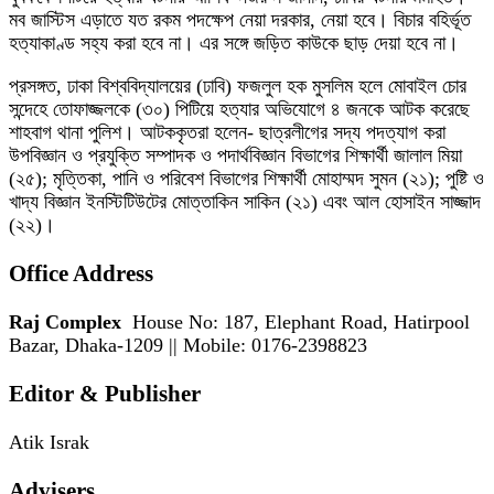
মব জাস্টিস এড়াতে যত রকম পদক্ষেপ নেয়া দরকার, নেয়া হবে। বিচার বহির্ভূত
হত্যাকাণ্ড সহ্য করা হবে না। এর সঙ্গে জড়িত কাউকে ছাড় দেয়া হবে না।
প্রসঙ্গত, ঢাকা বিশ্ববিদ্যালয়ের (ঢাবি) ফজলুল হক মুসলিম হলে মোবাইল চোর
সন্দেহে তোফাজ্জলকে (৩০) পিটিয়ে হত্যার অভিযোগে ৪ জনকে আটক করেছে
শাহবাগ থানা পুলিশ। আটককৃতরা হলেন- ছাত্রলীগের সদ্য পদত্যাগ করা
উপবিজ্ঞান ও প্রযুক্তি সম্পাদক ও পদার্থবিজ্ঞান বিভাগের শিক্ষার্থী জালাল মিয়া
(২৫); মৃত্তিকা, পানি ও পরিবেশ বিভাগের শিক্ষার্থী মোহাম্মদ সুমন (২১); পুষ্টি ও
খাদ্য বিজ্ঞান ইনস্টিটিউটের মোত্তাকিন সাকিন (২১) এবং আল হোসাইন সাজ্জাদ
(২২)।
Office Address
Raj Complex
House No: 187, Elephant Road, Hatirpool
Bazar, Dhaka-1209 || Mobile: 0176-2398823
Editor & Publisher
Atik Israk
Advisers